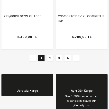
235/60R18 107W XL T005
235/55R17 103V XL COMPETUS
H/P
5.400,00 TL
5.700,00 TL
1
2
3
4
Ücretsiz Kargo
Aynı Gün Kargo
Saat 15:00’e kadar verilen
siparişlerinizi aynı gün
gönderiyoruz!