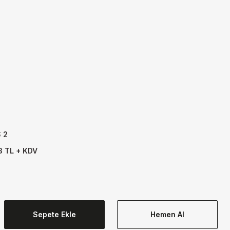
7
 2
3 TL + KDV
Sepete Ekle
Hemen Al