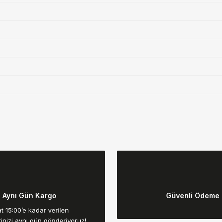
da yetersiz gördüğünüz noktaları öneri formunu kullanarak tarafımıza ilet
Bu ürüne ilk yorumu siz yapın!
Aynı Gün Kargo
Güvenli Ödeme
Yorum Yaz
t 15:00’e kadar verilen
rinizi aynı gün gönderiyoruz!