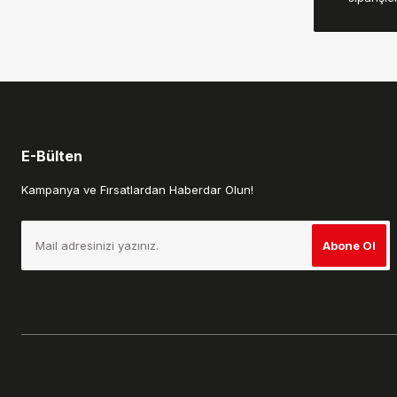
Ürün bilgilerinde hatalar bulunuyor.
Ürün fiyatı diğer sitelerden daha pahalı.
Bu ürüne benzer farklı alternatifler olmalı.
E-Bülten
Kampanya ve Fırsatlardan Haberdar Olun!
Abone Ol