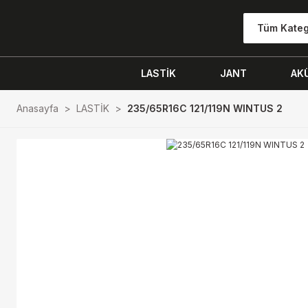
Tüm Kateg
LASTİK
JANT
AK
Anasayfa
LASTİK
235/65R16C 121/119N WINTUS 2