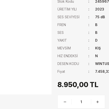
Stok Kodu
24596
ÜRETİM YILI
2023
SES SEVİYESİ
75 dB
FREN
B
SES
B
YAKIT
D
MEVSİM
KIŞ
HIZ ENDEKSİ
N
DESEN KODU
WINTUS
Fiyat
7.458,3
8.950,00 TL