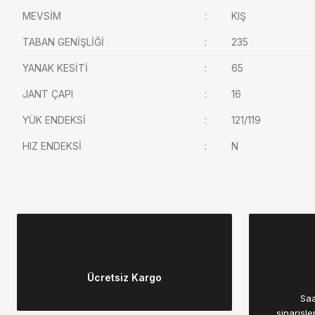
MEVSİM
:
KIŞ
TABAN GENİŞLİĞİ
:
235
YANAK KESİTİ
:
65
JANT ÇAPI
:
16
YÜK ENDEKSİ
:
121/119
HIZ ENDEKSİ
:
N
Bu ürünün fiyat bilgisi, resim, ürün açıklamalarında ve diğer konular
Görüş ve önerileriniz için teşekkür ederiz.
Ücretsiz Kargo
Ürün resmi kalitesiz, bozuk veya görüntülenemiyor.
Saa
Ürün açıklamasında eksik bilgiler bulunuyor.
siparişle