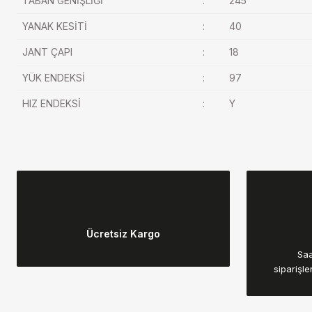
TABAN GENİŞLİĞİ
:
245
YANAK KESİTİ
:
40
JANT ÇAPI
:
18
YÜK ENDEKSİ
:
97
HIZ ENDEKSİ
:
Y
Bu ürünün fiyat bilgisi, resim, ürün açıklamalarında ve diğer konular
Görüş ve önerileriniz için teşekkür ederiz.
Ücretsiz Kargo
Ürün resmi kalitesiz, bozuk veya görüntülenemiyor.
Saa
Ürün açıklamasında eksik bilgiler bulunuyor.
siparişle
Ürün bilgilerinde hatalar bulunuyor.
Ürün fiyatı diğer sitelerden daha pahalı.