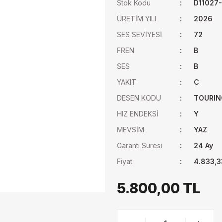
Stok Kodu
D11027
ÜRETİM YILI
2026
SES SEVİYESİ
72
FREN
B
SES
B
YAKIT
C
DESEN KODU
TOURIN
HIZ ENDEKSİ
Y
MEVSİM
YAZ
Garanti Süresi
24 Ay
Fiyat
4.833,3
5.800,00 TL