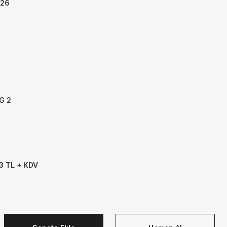
-26
G 2
3 TL + KDV