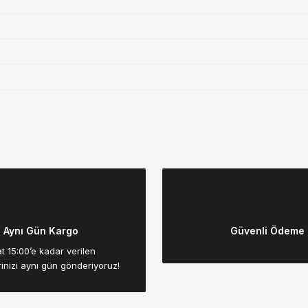
da yetersiz gördüğünüz noktaları öneri formunu kullanarak tarafımıza ilet
Bu ürüne ilk yorumu siz yapın!
Aynı Gün Kargo
Güvenli Ödeme
Yorum Yaz
t 15:00’e kadar verilen
rinizi aynı gün gönderiyoruz!