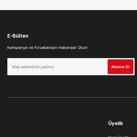
Bu ürüne benzer farklı alternatifler olmalı.
E-Bülten
Kampanya ve Fırsatlardan Haberdar Olun!
Abone Ol
Üyelik