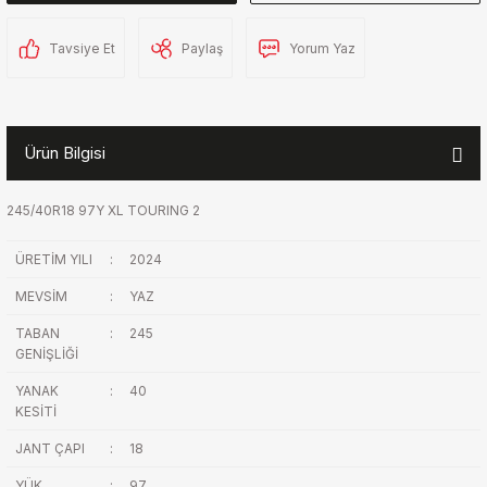
Tavsiye Et
Paylaş
Yorum Yaz
Ürün Bilgisi
245/40R18 97Y XL TOURING 2
ÜRETİM YILI
:
2024
MEVSİM
:
YAZ
TABAN
:
245
GENİŞLİĞİ
YANAK
:
40
KESİTİ
JANT ÇAPI
:
18
YÜK
:
97