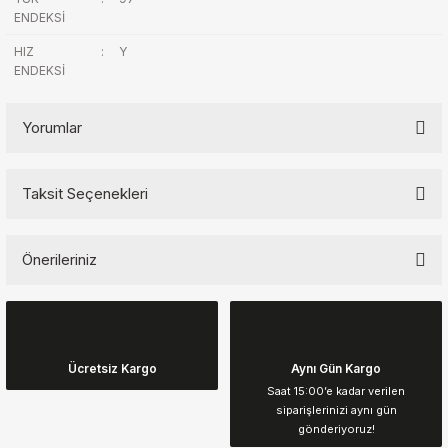
ENDEKSİ
HIZ
:
Y
ENDEKSİ
Yorumlar
Taksit Seçenekleri
Bu ürüne ilk yorumu siz yapın!
Önerileriniz
Yorum Yaz
Bu ürünün fiyat bilgisi, resim, ürün açıklamalarında ve diğer
konularda yetersiz gördüğünüz noktaları öneri formunu kullanarak
tarafımıza iletebilirsiniz.
Görüş ve önerileriniz için teşekkür ederiz.
Ücretsiz Kargo
Aynı Gün Kargo
Saat 15:00’e kadar verilen
siparişlerinizi aynı gün
Ürün resmi kalitesiz, bozuk veya görüntülenemiyor.
gönderiyoruz!