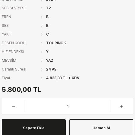
SES SEVİYESİ
72
FREN
B
SES
B
YAKIT
C
DESEN KODU
TOURING 2
HIZ ENDEKSİ
Y
MEVSİM
YAZ
Garanti Süresi
24 Ay
Fiyat
4.833,33 TL + KDV
5.800,00 TL
Sepete Ekle
Hemen Al