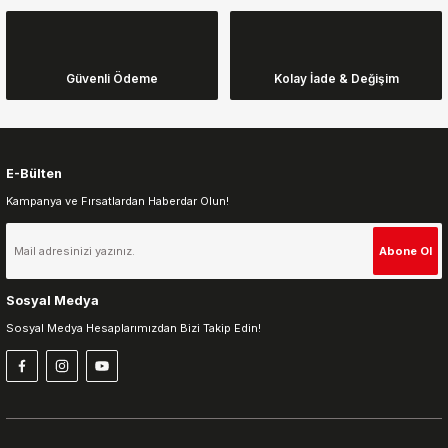
Ürün açıklamasında eksik bilgiler bulunuyor.
Ürün bilgilerinde hatalar bulunuyor.
Ürün fiyatı diğer sitelerden daha pahalı.
Güvenli Ödeme
Kolay İade & Değişim
Bu ürüne benzer farklı alternatifler olmalı.
E-Bülten
Kampanya ve Fırsatlardan Haberdar Olun!
Gönder
Abone Ol
Sosyal Medya
Sosyal Medya Hesaplarımızdan Bizi Takip Edin!