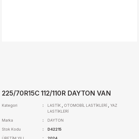
225/70R15C 112/110R DAYTON VAN
Kategori
LASTİK
,
OTOMOBİL LASTİKLERİ
,
YAZ
LASTİKLERİ
Marka
DAYTON
Stok Kodu
D42215
ÜRETİM YILI
2024