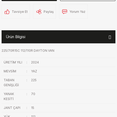
Tavsiye Et
Paylaş
Yorum Yaz
Ürün Bilgisi
225/70R15C 112/110R DAYTON VAN
ÜRETİM YILI
:
2024
MEVSİM
:
YAZ
TABAN
:
225
GENİŞLİĞİ
YANAK
:
70
KESİTİ
JANT ÇAPI
:
15
YÜK
:
112