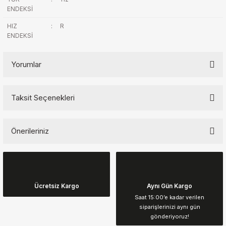
ENDEKSİ
HIZ
:
R
ENDEKSİ
Yorumlar
Taksit Seçenekleri
Bu ürüne ilk yorumu siz yapın!
Önerileriniz
Yorum Yaz
Bu ürünün fiyat bilgisi, resim, ürün açıklamalarında ve diğer
konularda yetersiz gördüğünüz noktaları öneri formunu kullanarak
tarafımıza iletebilirsiniz.
Görüş ve önerileriniz için teşekkür ederiz.
Ücretsiz Kargo
Aynı Gün Kargo
Saat 15:00’e kadar verilen
siparişlerinizi aynı gün
Ürün resmi kalitesiz, bozuk veya görüntülenemiyor.
gönderiyoruz!