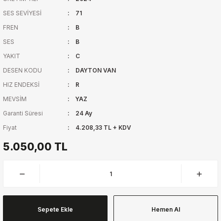
SES SEVİYESİ
71
FREN
B
SES
B
YAKIT
C
DESEN KODU
DAYTON VAN
HIZ ENDEKSİ
R
MEVSİM
YAZ
Garanti Süresi
24 Ay
Fiyat
4.208,33 TL + KDV
5.050,00 TL
Sepete Ekle
Hemen Al