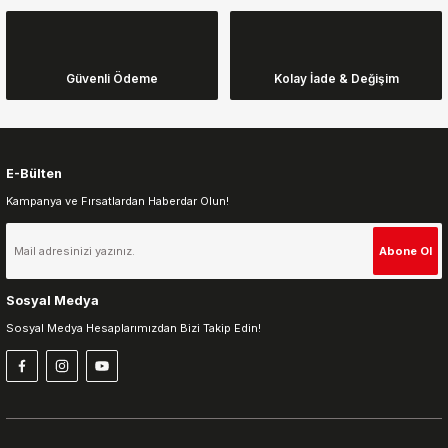
Ürün açıklamasında eksik bilgiler bulunuyor.
Ürün bilgilerinde hatalar bulunuyor.
Ürün fiyatı diğer sitelerden daha pahalı.
Güvenli Ödeme
Kolay İade & Değişim
Bu ürüne benzer farklı alternatifler olmalı.
E-Bülten
Kampanya ve Fırsatlardan Haberdar Olun!
Gönder
Abone Ol
Sosyal Medya
Sosyal Medya Hesaplarımızdan Bizi Takip Edin!