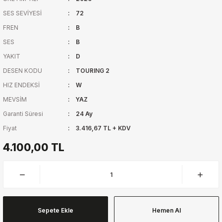
SES SEVİYESİ
72
FREN
B
SES
B
YAKIT
D
DESEN KODU
TOURING 2
HIZ ENDEKSİ
W
MEVSİM
YAZ
Garanti Süresi
24 Ay
Fiyat
3.416,67 TL + KDV
4.100,00 TL
Sepete Ekle
Hemen Al