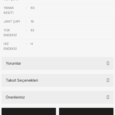
YANAK
:
60
KESİTİ
JANT ÇAPI
:
16
YÜK
:
92
ENDEKSİ
HIZ
:
H
ENDEKSİ
Yorumlar
Taksit Seçenekleri
Bu ürüne ilk yorumu siz yapın!
Önerileriniz
Yorum Yaz
Bu ürünün fiyat bilgisi, resim, ürün açıklamalarında ve diğer