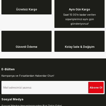
konularda yetersiz gördüğünüz noktaları öneri formunu kullanarak
tarafımıza iletebilirsiniz.
Görüş ve önerileriniz için teşekkür ederiz.
Ücretsiz Kargo
Aynı Gün Kargo
Saat 15:00’e kadar verilen
siparişlerinizi aynı gün
Ürün resmi kalitesiz, bozuk veya görüntülenemiyor.
gönderiyoruz!
Ürün açıklamasında eksik bilgiler bulunuyor.
Ürün bilgilerinde hatalar bulunuyor.
Ürün fiyatı diğer sitelerden daha pahalı.
Güvenli Ödeme
Kolay İade & Değişim
Bu ürüne benzer farklı alternatifler olmalı.
E-Bülten
Kampanya ve Fırsatlardan Haberdar Olun!
Gönder
Abone Ol
Sosyal Medya
Sosyal Medya Hesaplarımızdan Bizi Takip Edin!