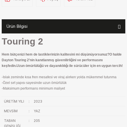
Ürün Bilgisi
Touring 2
Hem bütçenizi hem de lastiklerinizin kalitesini mi düşünüyorsunuz?O halde
Dayton Touring 2’nin kanıtlanmış güvenilirliğini ve performasını
keşfedin.Uzun ömürlülüğü ve dayanıklılığı ile sürücüler için en uygun tercih!
-Islak zeminde kısa fren mesafesi ve viraj alırken yolda mükemmel tutunma
-Özel sırt yapısı sayesinde uzun ömürlülük
-Maksimum performans minimum maliyet
ÜRETİM YILI
:
2023
MEVSİM
:
YAZ
TABAN
:
205
GENİŞLİĞİ