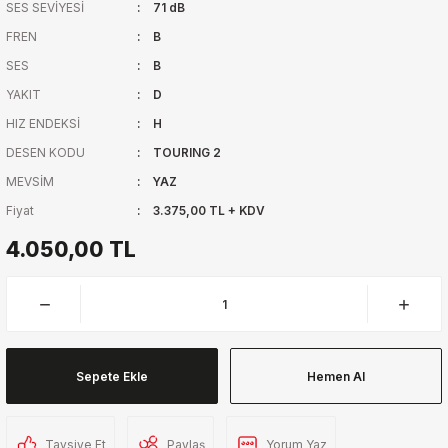
SES SEVİYESİ
71 dB
FREN
B
SES
B
YAKIT
D
HIZ ENDEKSİ
H
DESEN KODU
TOURING 2
MEVSİM
YAZ
Fiyat
3.375,00 TL + KDV
4.050,00 TL
Sepete Ekle
Hemen Al
Tavsiye Et
Paylaş
Yorum Yaz