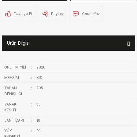
Tavsiye Et
Paylaş
Yorum Yaz
Ürün Bilgisi
ÜRETİM YILI
:
2026
MEVSİM
:
KIŞ
TABAN
:
205
GENİŞLİĞİ
YANAK
:
55
KESİTİ
JANT ÇAPI
:
16
YÜK
:
91
ENDEKSİ