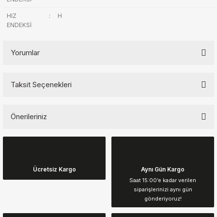
HIZ
:
H
ENDEKSİ
Yorumlar
Taksit Seçenekleri
Bu ürüne ilk yorumu siz yapın!
Önerileriniz
Yorum Yaz
Bu ürünün fiyat bilgisi, resim, ürün açıklamalarında ve diğer
konularda yetersiz gördüğünüz noktaları öneri formunu kullanarak
tarafımıza iletebilirsiniz.
Görüş ve önerileriniz için teşekkür ederiz.
Ücretsiz Kargo
Aynı Gün Kargo
Saat 15:00’e kadar verilen
siparişlerinizi aynı gün
Ürün resmi kalitesiz, bozuk veya görüntülenemiyor.
gönderiyoruz!
Ürün açıklamasında eksik bilgiler bulunuyor.