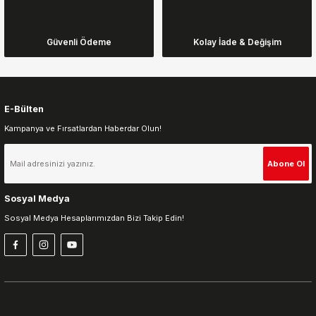
Ürün bilgilerinde hatalar bulunuyor.
Ürün fiyatı diğer sitelerden daha pahalı.
Güvenli Ödeme
Kolay İade & Değişim
Bu ürüne benzer farklı alternatifler olmalı.
E-Bülten
Kampanya ve Fırsatlardan Haberdar Olun!
Gönder
Abone Ol
Sosyal Medya
Sosyal Medya Hesaplarımızdan Bizi Takip Edin!