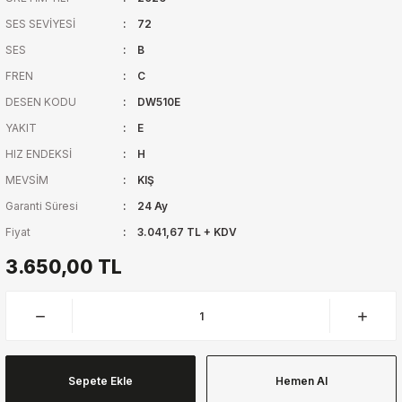
SES SEVİYESİ
72
SES
B
FREN
C
DESEN KODU
DW510E
YAKIT
E
HIZ ENDEKSİ
H
MEVSİM
KIŞ
Garanti Süresi
24 Ay
Fiyat
3.041,67 TL + KDV
3.650,00 TL
Sepete Ekle
Hemen Al