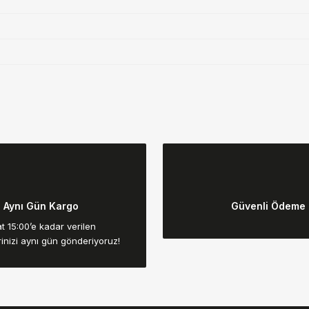
da yetersiz gördüğünüz noktaları öneri formunu kullanarak tarafımıza ilet
Bu ürüne ilk yorumu siz yapın!
Aynı Gün Kargo
Güvenli Ödeme
Yorum Yaz
t 15:00’e kadar verilen
rinizi aynı gün gönderiyoruz!