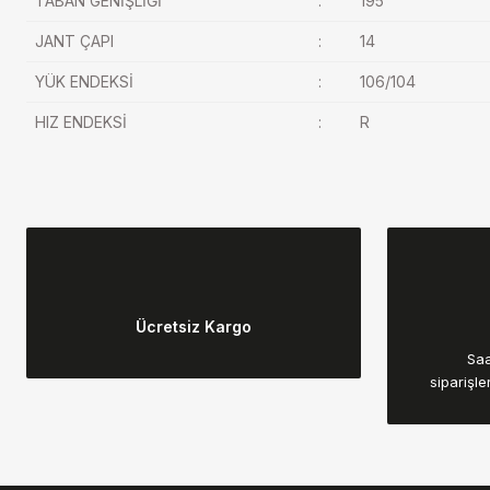
TABAN GENİŞLİĞİ
:
195
JANT ÇAPI
:
14
YÜK ENDEKSİ
:
106/104
HIZ ENDEKSİ
:
R
Bu ürünün fiyat bilgisi, resim, ürün açıklamalarında ve diğer konular
Görüş ve önerileriniz için teşekkür ederiz.
Ücretsiz Kargo
Ürün resmi kalitesiz, bozuk veya görüntülenemiyor.
Saa
Ürün açıklamasında eksik bilgiler bulunuyor.
siparişle
Ürün bilgilerinde hatalar bulunuyor.
Ürün fiyatı diğer sitelerden daha pahalı.
Bu ürüne benzer farklı alternatifler olmalı.