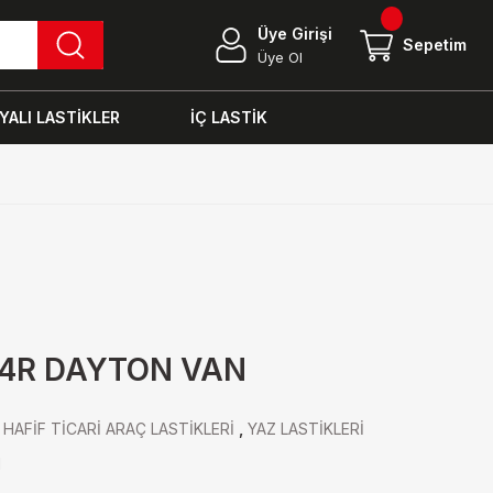
Üye Girişi
Sepetim
Üye Ol
ALI LASTİKLER
İÇ LASTİK
04R DAYTON VAN
,
HAFİF TİCARİ ARAÇ LASTİKLERİ
,
YAZ LASTİKLERİ
N