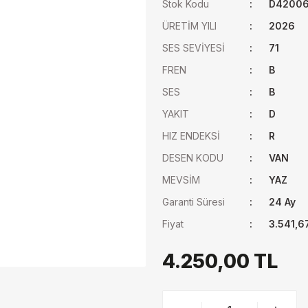
Stok Kodu
D42006
ÜRETİM YILI
2026
SES SEVİYESİ
71
FREN
B
SES
B
YAKIT
D
HIZ ENDEKSİ
R
DESEN KODU
VAN
MEVSİM
YAZ
Garanti Süresi
24 Ay
Fiyat
3.541,6
4.250,00 TL