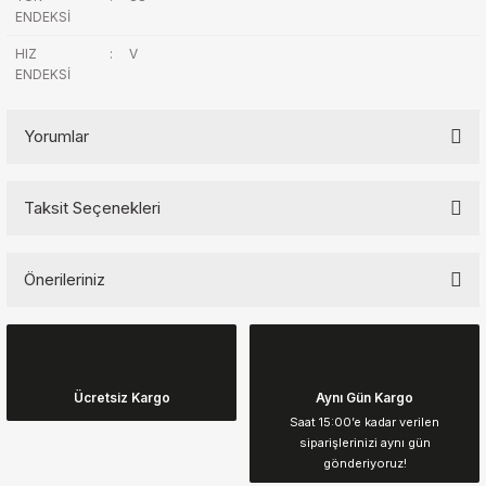
ENDEKSİ
HIZ
:
V
ENDEKSİ
Yorumlar
Taksit Seçenekleri
Bu ürüne ilk yorumu siz yapın!
Önerileriniz
Yorum Yaz
Bu ürünün fiyat bilgisi, resim, ürün açıklamalarında ve diğer
konularda yetersiz gördüğünüz noktaları öneri formunu kullanarak
tarafımıza iletebilirsiniz.
Görüş ve önerileriniz için teşekkür ederiz.
Ücretsiz Kargo
Aynı Gün Kargo
Saat 15:00’e kadar verilen
siparişlerinizi aynı gün
Ürün resmi kalitesiz, bozuk veya görüntülenemiyor.
gönderiyoruz!
Ürün açıklamasında eksik bilgiler bulunuyor.