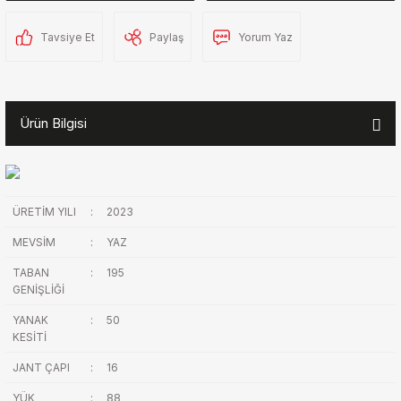
Tavsiye Et
Paylaş
Yorum Yaz
Ürün Bilgisi
ÜRETİM YILI
:
2023
MEVSİM
:
YAZ
TABAN
:
195
GENİŞLİĞİ
YANAK
:
50
KESİTİ
JANT ÇAPI
:
16
YÜK
:
88