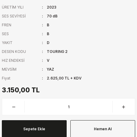
ÜRETİM YILI
2023
SES SEVİYESİ
70 dB
FREN
B
SES
B
YAKIT
D
DESEN KODU
TOURING 2
HIZ ENDEKSİ
V
MEVSİM
YAZ
Fiyat
2.625,00 TL + KDV
3.150,00 TL
Sepete Ekle
Hemen Al