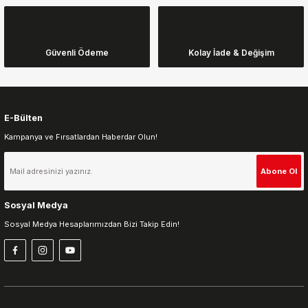
Ürün bilgilerinde hatalar bulunuyor.
Ürün fiyatı diğer sitelerden daha pahalı.
Güvenli Ödeme
Kolay İade & Değişim
Bu ürüne benzer farklı alternatifler olmalı.
E-Bülten
Kampanya ve Fırsatlardan Haberdar Olun!
Gönder
Abone Ol
Sosyal Medya
Sosyal Medya Hesaplarımızdan Bizi Takip Edin!