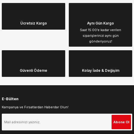
Bu ürünün fiyat bilgisi, resim, ürün açıklamalarında ve diğer
konularda yetersiz gördüğünüz noktaları öneri formunu kullanarak
tarafımıza iletebilirsiniz.
Görüş ve önerileriniz için teşekkür ederiz.
Ücretsiz Kargo
Aynı Gün Kargo
Saat 15:00’e kadar verilen
siparişlerinizi aynı gün
Ürün resmi kalitesiz, bozuk veya görüntülenemiyor.
gönderiyoruz!
Ürün açıklamasında eksik bilgiler bulunuyor.
Ürün bilgilerinde hatalar bulunuyor.
Ürün fiyatı diğer sitelerden daha pahalı.
Güvenli Ödeme
Kolay İade & Değişim
Bu ürüne benzer farklı alternatifler olmalı.
E-Bülten
Kampanya ve Fırsatlardan Haberdar Olun!
Gönder
Abone Ol