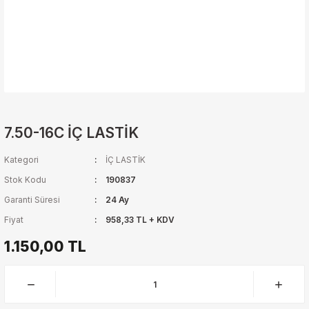
7.50-16C İÇ LASTİK
Kategori
İÇ LASTİK
Stok Kodu
190837
Garanti Süresi
24 Ay
Fiyat
958,33 TL + KDV
1.150,00 TL