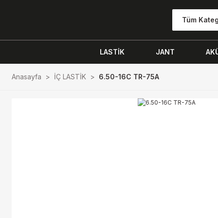
Tüm Kateg
LASTİK
JANT
AK
Anasayfa
İÇ LASTİK
6.50-16C TR-75A