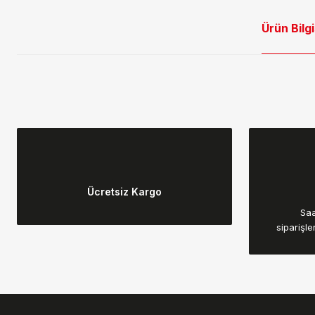
Ürün Bilgi
Bu ürünün fiyat bilgisi, resim, ürün açıklamalarında ve diğer konular
Görüş ve önerileriniz için teşekkür ederiz.
Ücretsiz Kargo
Ürün resmi kalitesiz, bozuk veya görüntülenemiyor.
Saa
Ürün açıklamasında eksik bilgiler bulunuyor.
siparişle
Ürün bilgilerinde hatalar bulunuyor.
Ürün fiyatı diğer sitelerden daha pahalı.
Bu ürüne benzer farklı alternatifler olmalı.