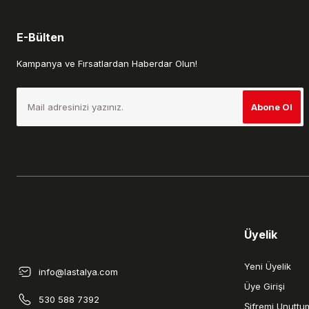
E-Bülten
Kampanya ve Fırsatlardan Haberdar Olun!
Abone Ol
Üyelik
Yeni Üyelik
info@lastalya.com
Üye Girişi
530 588 7392
Şifremi Unuttu