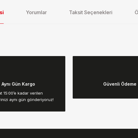
si
Yorumlar
Taksit Seçenekleri
Ö
da yetersiz gördüğünüz noktaları öneri formunu kullanarak tarafımıza ilet
Bu ürüne ilk yorumu siz yapın!
Aynı Gün Kargo
Güvenli Ödeme
Yorum Yaz
t 15:00’e kadar verilen
rinizi aynı gün gönderiyoruz!