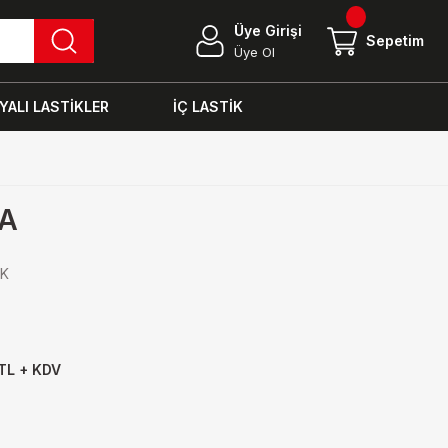
Üye Girişi
Sepetim
Üye Ol
ALI LASTİKLER
İÇ LASTİK
5A
İK
TL + KDV