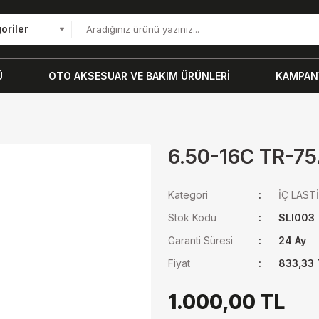
oriler
Ü
OTO AKSESUAR VE BAKIM ÜRÜNLERİ
KAMPANY
6.50-16C TR-7
Kategori
İÇ LAST
Stok Kodu
SLI003
Garanti Süresi
24 Ay
Fiyat
833,33 
1.000,00 TL