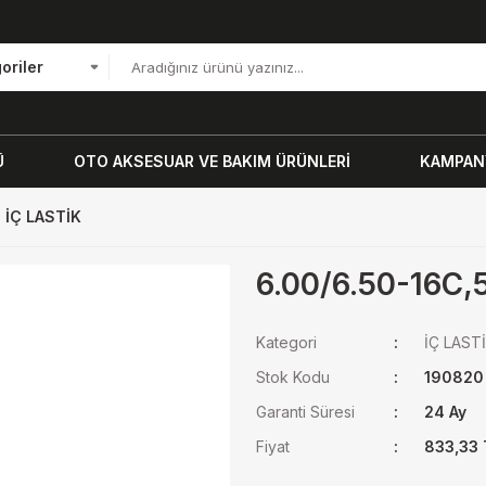
oriler
Ü
OTO AKSESUAR VE BAKIM ÜRÜNLERİ
KAMPANY
 İÇ LASTİK
6.00/6.50-16C,5
Kategori
İÇ LAST
Stok Kodu
190820
Garanti Süresi
24 Ay
Fiyat
833,33 