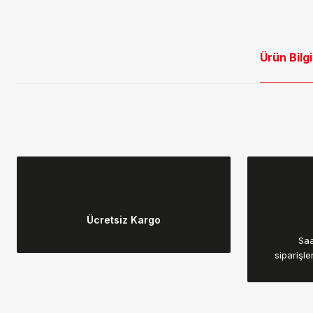
Ürün Bilgi
Bu ürünün fiyat bilgisi, resim, ürün açıklamalarında ve diğer konular
Görüş ve önerileriniz için teşekkür ederiz.
Ücretsiz Kargo
Ürün resmi kalitesiz, bozuk veya görüntülenemiyor.
Saa
Ürün açıklamasında eksik bilgiler bulunuyor.
siparişle
Ürün bilgilerinde hatalar bulunuyor.
Ürün fiyatı diğer sitelerden daha pahalı.
Bu ürüne benzer farklı alternatifler olmalı.