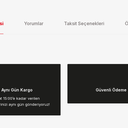
si
Yorumlar
Taksit Seçenekleri
Ö
da yetersiz gördüğünüz noktaları öneri formunu kullanarak tarafımıza ilet
Bu ürüne ilk yorumu siz yapın!
Aynı Gün Kargo
Güvenli Ödeme
Yorum Yaz
t 15:00’e kadar verilen
rinizi aynı gün gönderiyoruz!