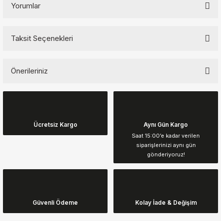
Yorumlar
Taksit Seçenekleri
Bu ürüne ilk yorumu siz yapın!
Önerileriniz
Yorum Yaz
Bu ürünün fiyat bilgisi, resim, ürün açıklamalarında ve diğer
konularda yetersiz gördüğünüz noktaları öneri formunu kullanarak
tarafımıza iletebilirsiniz.
Görüş ve önerileriniz için teşekkür ederiz.
Ücretsiz Kargo
Aynı Gün Kargo
Saat 15:00’e kadar verilen
siparişlerinizi aynı gün
Ürün resmi kalitesiz, bozuk veya görüntülenemiyor.
gönderiyoruz!
Ürün açıklamasında eksik bilgiler bulunuyor.
Ürün bilgilerinde hatalar bulunuyor.
Ürün fiyatı diğer sitelerden daha pahalı.
Güvenli Ödeme
Kolay İade & Değişim
Bu ürüne benzer farklı alternatifler olmalı.