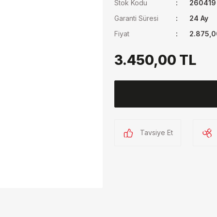
Stok Kodu
260419
Garanti Süresi
24 Ay
Fiyat
2.875,0
3.450,00 TL
Tavsiye Et