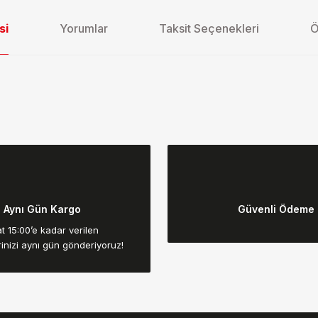
si
Yorumlar
Taksit Seçenekleri
Ö
da yetersiz gördüğünüz noktaları öneri formunu kullanarak tarafımıza ilet
Bu ürüne ilk yorumu siz yapın!
Aynı Gün Kargo
Güvenli Ödeme
Yorum Yaz
t 15:00’e kadar verilen
rinizi aynı gün gönderiyoruz!