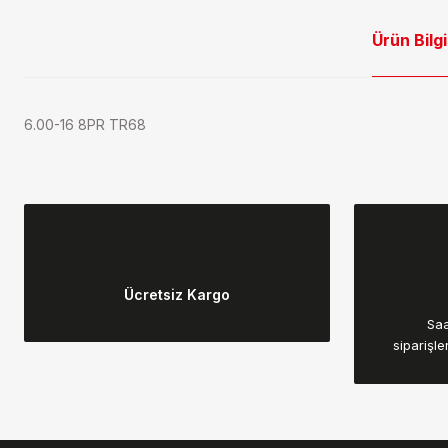
Ürün Bilgi
6.00-16 8PR TR68
Bu ürünün fiyat bilgisi, resim, ürün açıklamalarında ve diğer konular
Görüş ve önerileriniz için teşekkür ederiz.
Ücretsiz Kargo
Ürün resmi kalitesiz, bozuk veya görüntülenemiyor.
Saa
Ürün açıklamasında eksik bilgiler bulunuyor.
siparişle
Ürün bilgilerinde hatalar bulunuyor.
Ürün fiyatı diğer sitelerden daha pahalı.
Bu ürüne benzer farklı alternatifler olmalı.