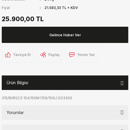
Fiyat
21.583,33 TL + KDV
25.900,00 TL
Gelince Haber Ver
Tavsiye Et
Paylaş
Yorum Yaz
Ürün Bilgisi
315/80R22.5 154/150M (156/150L) EG330S
Yorumlar