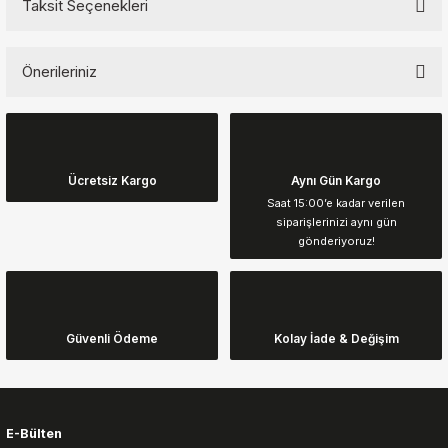
Taksit Seçenekleri
Bu ürüne ilk yorumu siz yapın!
Önerileriniz
Yorum Yaz
Bu ürünün fiyat bilgisi, resim, ürün açıklamalarında ve diğer
konularda yetersiz gördüğünüz noktaları öneri formunu kullanarak
tarafımıza iletebilirsiniz.
Görüş ve önerileriniz için teşekkür ederiz.
Ücretsiz Kargo
Aynı Gün Kargo
Saat 15:00’e kadar verilen
siparişlerinizi aynı gün
Ürün resmi kalitesiz, bozuk veya görüntülenemiyor.
gönderiyoruz!
Ürün açıklamasında eksik bilgiler bulunuyor.
Ürün bilgilerinde hatalar bulunuyor.
Ürün fiyatı diğer sitelerden daha pahalı.
Güvenli Ödeme
Kolay İade & Değişim
Bu ürüne benzer farklı alternatifler olmalı.
E-Bülten