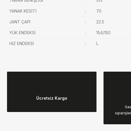
TABAN GENİŞLİĞİ
:
315
YANAK KESİTİ
:
70
JANT ÇAPI
:
22.5
YÜK ENDEKSİ
:
154/150
HIZ ENDEKSİ
:
L
Bu ürünün fiyat bilgisi, resim, ürün açıklamalarında ve diğer konular
Görüş ve önerileriniz için teşekkür ederiz.
Ücretsiz Kargo
Ürün resmi kalitesiz, bozuk veya görüntülenemiyor.
Saa
Ürün açıklamasında eksik bilgiler bulunuyor.
siparişle
Ürün bilgilerinde hatalar bulunuyor.
Ürün fiyatı diğer sitelerden daha pahalı.