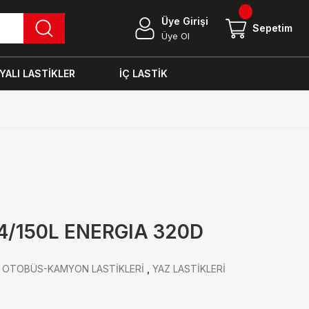
Üye Girişi
Sepetim
Üye Ol
ALI LASTİKLER
İÇ LASTİK
54/150L ENERGIA 320D
,
OTOBÜS-KAMYON LASTİKLERİ
,
YAZ LASTİKLERİ