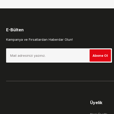
Bu ürüne benzer farklı alternatifler olmalı.
E-Bülten
Kampanya ve Fırsatlardan Haberdar Olun!
Abone Ol
Üyelik