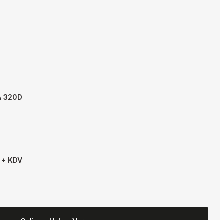
A 320D
 + KDV