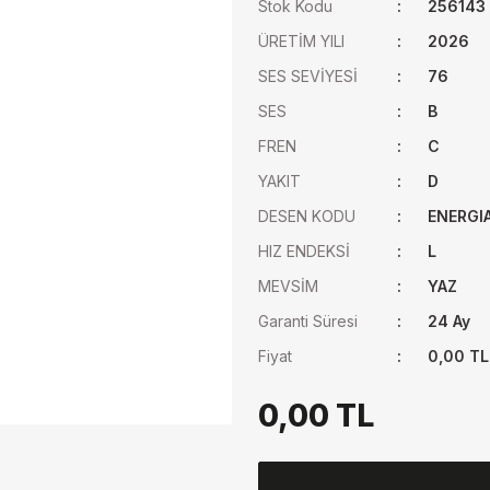
Stok Kodu
256143
ÜRETİM YILI
2026
SES SEVİYESİ
76
SES
B
FREN
C
YAKIT
D
DESEN KODU
ENERGI
HIZ ENDEKSİ
L
MEVSİM
YAZ
Garanti Süresi
24 Ay
Fiyat
0,00 TL
0,00 TL