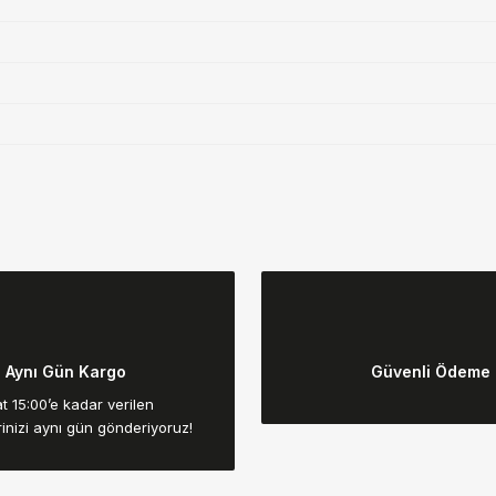
da yetersiz gördüğünüz noktaları öneri formunu kullanarak tarafımıza ilet
Bu ürüne ilk yorumu siz yapın!
Aynı Gün Kargo
Güvenli Ödeme
Yorum Yaz
t 15:00’e kadar verilen
rinizi aynı gün gönderiyoruz!