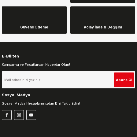
Ürün açıklamasında eksik bilgiler bulunuyor.
Ürün bilgilerinde hatalar bulunuyor.
Ürün fiyatı diğer sitelerden daha pahalı.
Güvenli Ödeme
Kolay İade & Değişim
Bu ürüne benzer farklı alternatifler olmalı.
E-Bülten
Kampanya ve Fırsatlardan Haberdar Olun!
Gönder
Abone Ol
Sosyal Medya
Sosyal Medya Hesaplarımızdan Bizi Takip Edin!