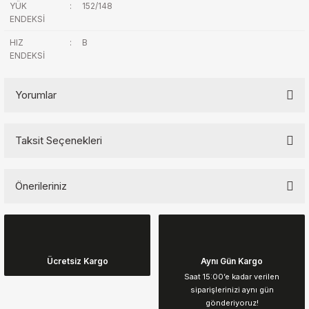
YÜK
:
152/148
ENDEKSİ
HIZ
:
B
ENDEKSİ
Yorumlar
Taksit Seçenekleri
Bu ürüne ilk yorumu siz yapın!
Önerileriniz
Yorum Yaz
Bu ürünün fiyat bilgisi, resim, ürün açıklamalarında ve diğer
konularda yetersiz gördüğünüz noktaları öneri formunu kullanarak
tarafımıza iletebilirsiniz.
Görüş ve önerileriniz için teşekkür ederiz.
Ücretsiz Kargo
Aynı Gün Kargo
Saat 15:00’e kadar verilen
siparişlerinizi aynı gün
Ürün resmi kalitesiz, bozuk veya görüntülenemiyor.
gönderiyoruz!