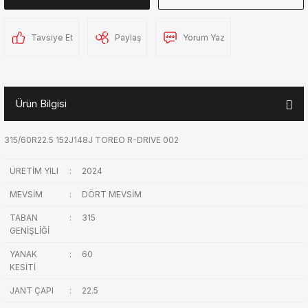
Tavsiye Et
Paylaş
Yorum Yaz
Ürün Bilgisi
315/60R22.5 152J148J TOREO R-DRIVE 002
ÜRETİM YILI
:
2024
MEVSİM
:
DÖRT MEVSİM
TABAN
:
315
GENİŞLİĞİ
YANAK
:
60
KESİTİ
JANT ÇAPI
:
22.5