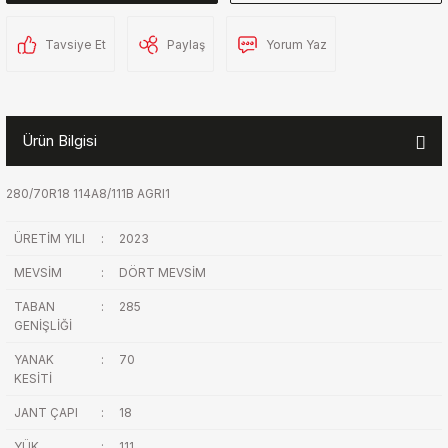
Tavsiye Et
Paylaş
Yorum Yaz
Ürün Bilgisi
280/70R18 114A8/111B AGRI1
ÜRETİM YILI
:
2023
MEVSİM
:
DÖRT MEVSİM
TABAN
:
285
GENİŞLİĞİ
YANAK
:
70
KESİTİ
JANT ÇAPI
:
18
YÜK
:
111