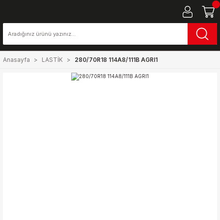
Anasayfa
LASTİK
280/70R18 114A8/111B AGRI1