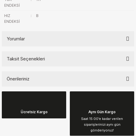
ENDEKSİ
HIZ
:
B
ENDEKSİ
Yorumlar
Taksit Seçenekleri
Bu ürüne ilk yorumu siz yapın!
Önerileriniz
Yorum Yaz
Bu ürünün fiyat bilgisi, resim, ürün açıklamalarında ve diğer
konularda yetersiz gördüğünüz noktaları öneri formunu kullanarak
tarafımıza iletebilirsiniz.
Görüş ve önerileriniz için teşekkür ederiz.
Ücretsiz Kargo
Aynı Gün Kargo
Saat 15:00’e kadar verilen
siparişlerinizi aynı gün
Ürün resmi kalitesiz, bozuk veya görüntülenemiyor.
gönderiyoruz!