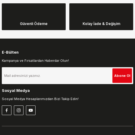
Ürün açıklamasında eksik bilgiler bulunuyor.
Ürün bilgilerinde hatalar bulunuyor.
Ürün fiyatı diğer sitelerden daha pahalı.
Güvenli Ödeme
Kolay İade & Değişim
Bu ürüne benzer farklı alternatifler olmalı.
E-Bülten
Kampanya ve Fırsatlardan Haberdar Olun!
Gönder
Abone Ol
Sosyal Medya
Sosyal Medya Hesaplarımızdan Bizi Takip Edin!