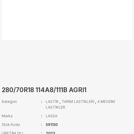
280/70R18 114A8/111B AGRI1
Kategori
LASTİK
,
TARIM LASTİKLERİ
,
4 MEVSİM
LASTİKLER
Marka
LASSA
Stok Kodu
591130
ÜRETİM YILI
2023