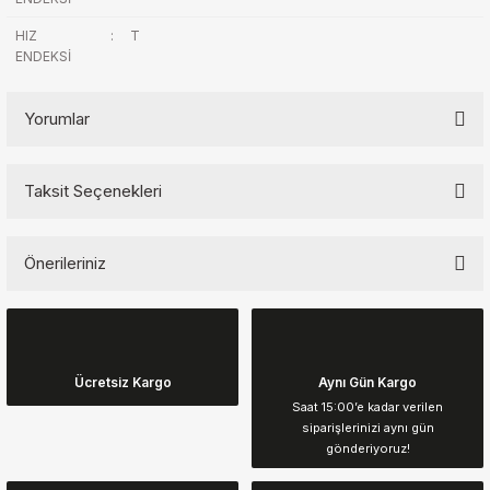
HIZ
:
T
ENDEKSİ
Yorumlar
Taksit Seçenekleri
Bu ürüne ilk yorumu siz yapın!
Önerileriniz
Yorum Yaz
Bu ürünün fiyat bilgisi, resim, ürün açıklamalarında ve diğer
konularda yetersiz gördüğünüz noktaları öneri formunu kullanarak
tarafımıza iletebilirsiniz.
Görüş ve önerileriniz için teşekkür ederiz.
Ücretsiz Kargo
Aynı Gün Kargo
Saat 15:00’e kadar verilen
siparişlerinizi aynı gün
Ürün resmi kalitesiz, bozuk veya görüntülenemiyor.
gönderiyoruz!
Ürün açıklamasında eksik bilgiler bulunuyor.