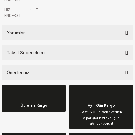
HIZ
:
T
ENDEKSİ
Yorumlar
Taksit Seçenekleri
Bu ürüne ilk yorumu siz yapın!
Önerileriniz
Yorum Yaz
Bu ürünün fiyat bilgisi, resim, ürün açıklamalarında ve diğer
konularda yetersiz gördüğünüz noktaları öneri formunu kullanarak
tarafımıza iletebilirsiniz.
Görüş ve önerileriniz için teşekkür ederiz.
Ücretsiz Kargo
Aynı Gün Kargo
Saat 15:00’e kadar verilen
siparişlerinizi aynı gün
Ürün resmi kalitesiz, bozuk veya görüntülenemiyor.
gönderiyoruz!
Ürün açıklamasında eksik bilgiler bulunuyor.