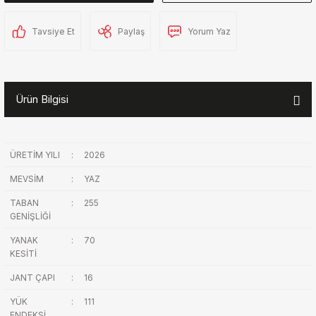
Tavsiye Et
Paylaş
Yorum Yaz
Ürün Bilgisi
ÜRETİM YILI
:
2026
MEVSİM
:
YAZ
TABAN
:
255
GENİŞLİĞİ
YANAK
:
70
KESİTİ
JANT ÇAPI
:
16
YÜK
:
111
ENDEKSİ