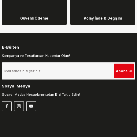
Ürün bilgilerinde hatalar bulunuyor.
Ürün fiyatı diğer sitelerden daha pahalı.
Güvenli Ödeme
Kolay İade & Değişim
Bu ürüne benzer farklı alternatifler olmalı.
E-Bülten
Kampanya ve Fırsatlardan Haberdar Olun!
Gönder
Abone Ol
Sosyal Medya
Sosyal Medya Hesaplarımızdan Bizi Takip Edin!