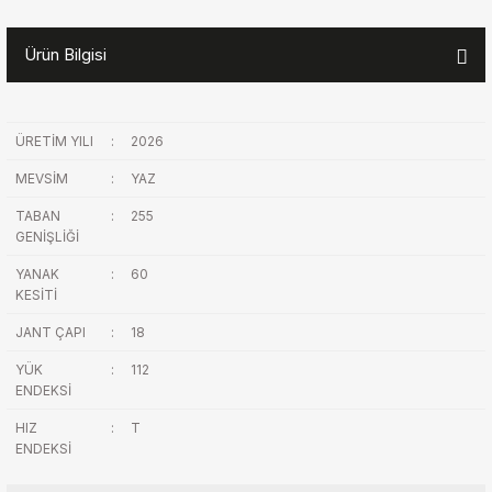
Ürün Bilgisi
ÜRETİM YILI
:
2026
MEVSİM
:
YAZ
TABAN
:
255
GENİŞLİĞİ
YANAK
:
60
KESİTİ
JANT ÇAPI
:
18
YÜK
:
112
ENDEKSİ
HIZ
:
T
ENDEKSİ