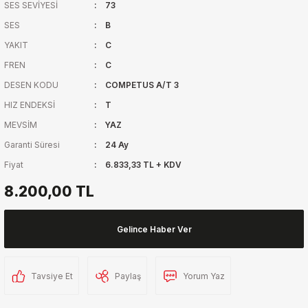
SES SEVİYESİ
73
SES
B
YAKIT
C
FREN
C
DESEN KODU
COMPETUS A/T 3
HIZ ENDEKSİ
T
MEVSİM
YAZ
Garanti Süresi
24 Ay
Fiyat
6.833,33 TL + KDV
8.200,00 TL
Gelince Haber Ver
Tavsiye Et
Paylaş
Yorum Yaz