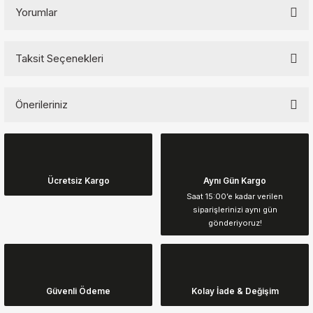
Yorumlar
Taksit Seçenekleri
Bu ürüne ilk yorumu siz yapın!
Önerileriniz
Yorum Yaz
Bu ürünün fiyat bilgisi, resim, ürün açıklamalarında ve diğer
konularda yetersiz gördüğünüz noktaları öneri formunu kullanarak
tarafımıza iletebilirsiniz.
Görüş ve önerileriniz için teşekkür ederiz.
Ücretsiz Kargo
Aynı Gün Kargo
Saat 15:00’e kadar verilen
siparişlerinizi aynı gün
Ürün resmi kalitesiz, bozuk veya görüntülenemiyor.
gönderiyoruz!
Ürün açıklamasında eksik bilgiler bulunuyor.
Ürün bilgilerinde hatalar bulunuyor.
Ürün fiyatı diğer sitelerden daha pahalı.
Güvenli Ödeme
Kolay İade & Değişim
Bu ürüne benzer farklı alternatifler olmalı.