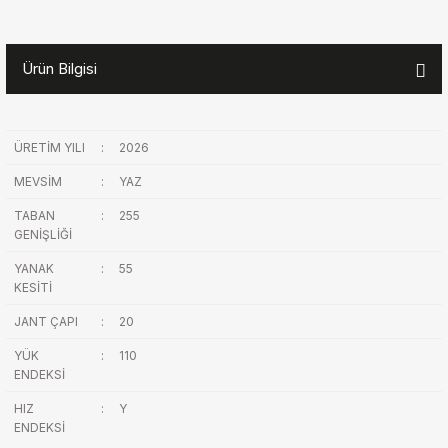
Ürün Bilgisi
ÜRETİM YILI
:
2026
MEVSİM
:
YAZ
TABAN
:
255
GENİŞLİĞİ
YANAK
:
55
KESİTİ
JANT ÇAPI
:
20
YÜK
:
110
ENDEKSİ
HIZ
:
Y
ENDEKSİ