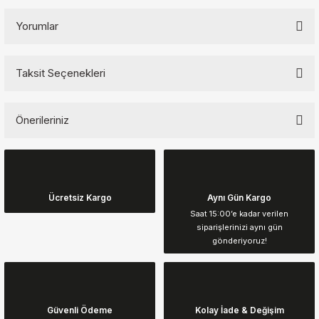
Yorumlar
Taksit Seçenekleri
Bu ürüne ilk yorumu siz yapın!
Önerileriniz
Yorum Yaz
Bu ürünün fiyat bilgisi, resim, ürün açıklamalarında ve diğer
konularda yetersiz gördüğünüz noktaları öneri formunu kullanarak
tarafımıza iletebilirsiniz.
Görüş ve önerileriniz için teşekkür ederiz.
Ücretsiz Kargo
Aynı Gün Kargo
Saat 15:00’e kadar verilen
siparişlerinizi aynı gün
Ürün resmi kalitesiz, bozuk veya görüntülenemiyor.
gönderiyoruz!
Ürün açıklamasında eksik bilgiler bulunuyor.
Ürün bilgilerinde hatalar bulunuyor.
Ürün fiyatı diğer sitelerden daha pahalı.
Güvenli Ödeme
Kolay İade & Değişim
Bu ürüne benzer farklı alternatifler olmalı.