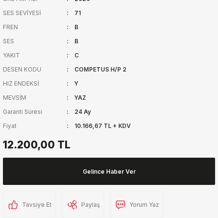
SES SEVİYESİ
71
FREN
B
SES
B
YAKIT
C
DESEN KODU
COMPETUS H/P 2
HIZ ENDEKSİ
Y
MEVSİM
YAZ
Garanti Süresi
24 Ay
Fiyat
10.166,67 TL + KDV
12.200,00 TL
Gelince Haber Ver
Tavsiye Et
Paylaş
Yorum Yaz