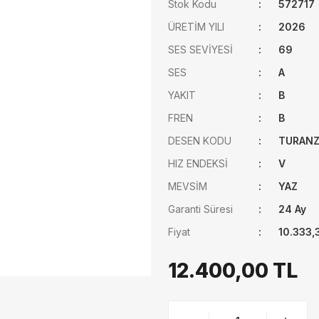
Stok Kodu
572717
ÜRETİM YILI
2026
SES SEVİYESİ
69
SES
A
YAKIT
B
FREN
B
DESEN KODU
TURANZ
HIZ ENDEKSİ
V
MEVSİM
YAZ
Garanti Süresi
24 Ay
Fiyat
10.333,
12.400,00 TL