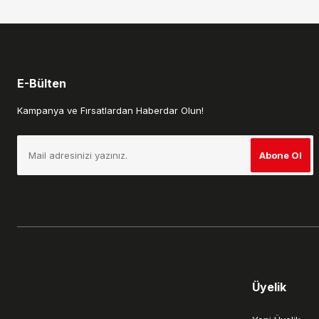
Bu ürüne benzer farklı alternatifler olmalı.
E-Bülten
Kampanya ve Fırsatlardan Haberdar Olun!
Abone Ol
Üyelik