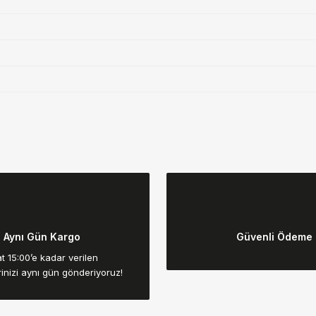
da yetersiz gördüğünüz noktaları öneri formunu kullanarak tarafımıza ilet
Bu ürüne ilk yorumu siz yapın!
Aynı Gün Kargo
Güvenli Ödeme
Yorum Yaz
t 15:00’e kadar verilen
rinizi aynı gün gönderiyoruz!