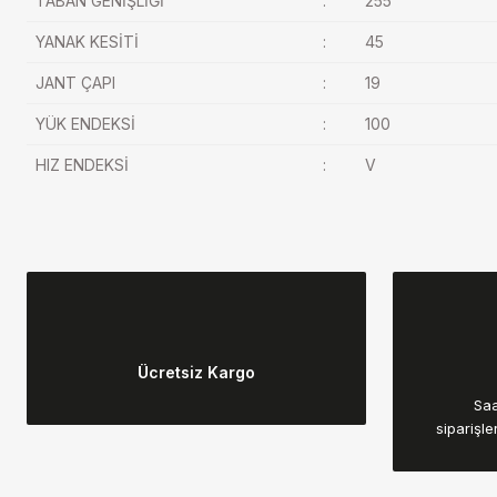
TABAN GENİŞLİĞİ
:
255
YANAK KESİTİ
:
45
JANT ÇAPI
:
19
YÜK ENDEKSİ
:
100
HIZ ENDEKSİ
:
V
Bu ürünün fiyat bilgisi, resim, ürün açıklamalarında ve diğer konular
Görüş ve önerileriniz için teşekkür ederiz.
Ücretsiz Kargo
Ürün resmi kalitesiz, bozuk veya görüntülenemiyor.
Saa
Ürün açıklamasında eksik bilgiler bulunuyor.
siparişle
Ürün bilgilerinde hatalar bulunuyor.
Ürün fiyatı diğer sitelerden daha pahalı.