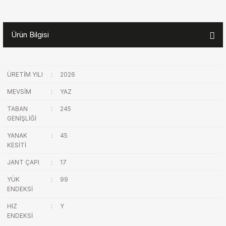
Ürün Bilgisi
ÜRETİM YILI
:
2026
MEVSİM
:
YAZ
TABAN
:
245
GENİŞLİĞİ
YANAK
:
45
KESİTİ
JANT ÇAPI
:
17
YÜK
:
99
ENDEKSİ
HIZ
:
Y
ENDEKSİ