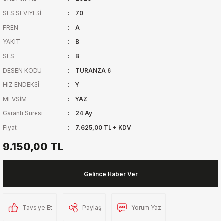
SES SEVİYESİ
70
FREN
A
YAKIT
B
SES
B
DESEN KODU
TURANZA 6
HIZ ENDEKSİ
Y
MEVSİM
YAZ
Garanti Süresi
24 Ay
Fiyat
7.625,00 TL + KDV
9.150,00 TL
Gelince Haber Ver
Tavsiye Et
Paylaş
Yorum Yaz