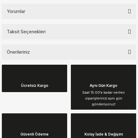
Yorumlar
Taksit Seçenekleri
Bu ürüne ilk yorumu siz yapın!
Önerileriniz
Yorum Yaz
Bu ürünün fiyat bilgisi, resim, ürün açıklamalarında ve diğer
konularda yetersiz gördüğünüz noktaları öneri formunu kullanarak
tarafımıza iletebilirsiniz.
Görüş ve önerileriniz için teşekkür ederiz.
Ücretsiz Kargo
Aynı Gün Kargo
Saat 15:00’e kadar verilen
siparişlerinizi aynı gün
Ürün resmi kalitesiz, bozuk veya görüntülenemiyor.
gönderiyoruz!
Ürün açıklamasında eksik bilgiler bulunuyor.
Ürün bilgilerinde hatalar bulunuyor.
Ürün fiyatı diğer sitelerden daha pahalı.
Güvenli Ödeme
Kolay İade & Değişim
Bu ürüne benzer farklı alternatifler olmalı.