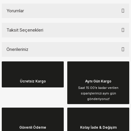
Yorumlar
Taksit Seçenekleri
Bu ürüne ilk yorumu siz yapın!
Önerileriniz
Yorum Yaz
Bu ürünün fiyat bilgisi, resim, ürün açıklamalarında ve diğer
konularda yetersiz gördüğünüz noktaları öneri formunu kullanarak
tarafımıza iletebilirsiniz.
Görüş ve önerileriniz için teşekkür ederiz.
Ücretsiz Kargo
Aynı Gün Kargo
Saat 15:00’e kadar verilen
siparişlerinizi aynı gün
Ürün resmi kalitesiz, bozuk veya görüntülenemiyor.
gönderiyoruz!
Ürün açıklamasında eksik bilgiler bulunuyor.
Ürün bilgilerinde hatalar bulunuyor.
Ürün fiyatı diğer sitelerden daha pahalı.
Güvenli Ödeme
Kolay İade & Değişim
Bu ürüne benzer farklı alternatifler olmalı.