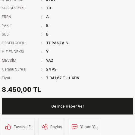
SES SEVİYESİ
70
FREN
A
YAKIT
B
SES
B
DESEN KODU
TURANZA 6
HIZ ENDEKSİ
Y
MEVSİM
YAZ
Garanti Süresi
24 Ay
Fiyat
7.041,67 TL + KDV
8.450,00 TL
Gelince Haber Ver
Tavsiye Et
Paylaş
Yorum Yaz