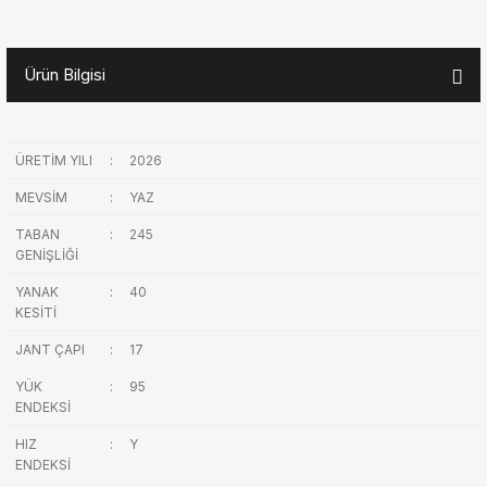
Ürün Bilgisi
ÜRETİM YILI
:
2026
MEVSİM
:
YAZ
TABAN
:
245
GENİŞLİĞİ
YANAK
:
40
KESİTİ
JANT ÇAPI
:
17
YÜK
:
95
ENDEKSİ
HIZ
:
Y
ENDEKSİ