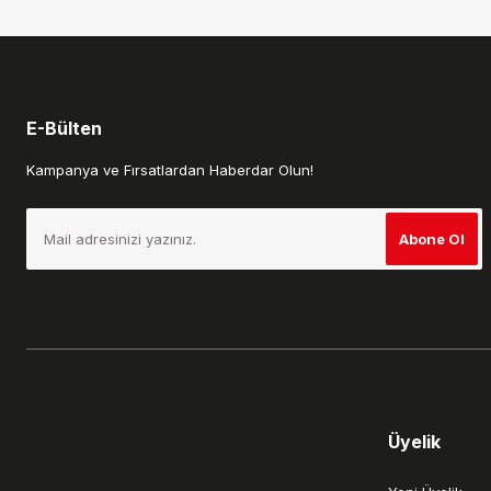
Bu ürüne benzer farklı alternatifler olmalı.
E-Bülten
Kampanya ve Fırsatlardan Haberdar Olun!
Abone Ol
Üyelik