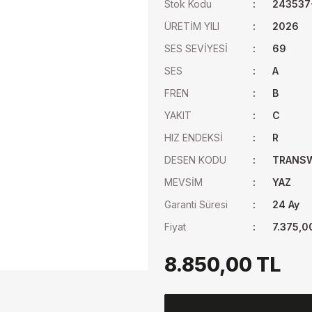
Stok Kodu
243537
ÜRETİM YILI
2026
SES SEVİYESİ
69
SES
A
FREN
B
YAKIT
C
HIZ ENDEKSİ
R
DESEN KODU
TRANSW
MEVSİM
YAZ
Garanti Süresi
24 Ay
Fiyat
7.375,0
8.850,00 TL