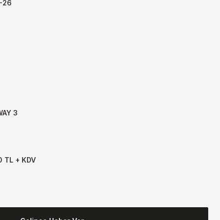
-26
AY 3
0 TL + KDV