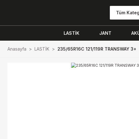
Tüm Kateg
LASTİK
JANT
AK
Anasayfa
LASTİK
235/65R16C 121/119R TRANSWAY 3+