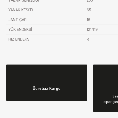
TABAN GENİŞLİĞİ
:
235
YANAK KESİTİ
:
65
JANT ÇAPI
:
16
YÜK ENDEKSİ
:
121/119
HIZ ENDEKSİ
:
R
Bu ürünün fiyat bilgisi, resim, ürün açıklamalarında ve diğer konular
Görüş ve önerileriniz için teşekkür ederiz.
Ücretsiz Kargo
Ürün resmi kalitesiz, bozuk veya görüntülenemiyor.
Saa
Ürün açıklamasında eksik bilgiler bulunuyor.
siparişle
Ürün bilgilerinde hatalar bulunuyor.
Ürün fiyatı diğer sitelerden daha pahalı.