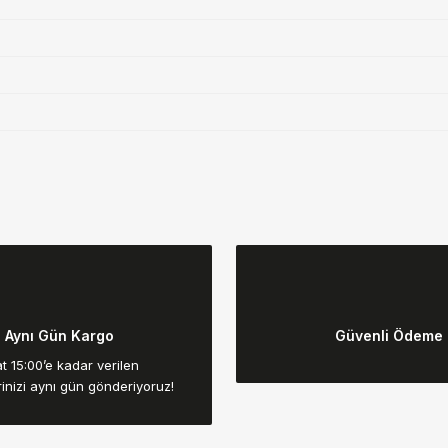
da yetersiz gördüğünüz noktaları öneri formunu kullanarak tarafımıza ilet
Bu ürüne ilk yorumu siz yapın!
Aynı Gün Kargo
Güvenli Ödeme
Yorum Yaz
t 15:00’e kadar verilen
rinizi aynı gün gönderiyoruz!