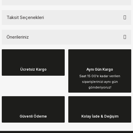
Taksit Seçenekleri
Bu ürüne ilk yorumu siz yapın!
Önerileriniz
Yorum Yaz
Bu ürünün fiyat bilgisi, resim, ürün açıklamalarında ve diğer
konularda yetersiz gördüğünüz noktaları öneri formunu kullanarak
tarafımıza iletebilirsiniz.
Görüş ve önerileriniz için teşekkür ederiz.
Ücretsiz Kargo
Aynı Gün Kargo
Saat 15:00’e kadar verilen
siparişlerinizi aynı gün
Ürün resmi kalitesiz, bozuk veya görüntülenemiyor.
gönderiyoruz!
Ürün açıklamasında eksik bilgiler bulunuyor.
Ürün bilgilerinde hatalar bulunuyor.
Ürün fiyatı diğer sitelerden daha pahalı.
Güvenli Ödeme
Kolay İade & Değişim
Bu ürüne benzer farklı alternatifler olmalı.