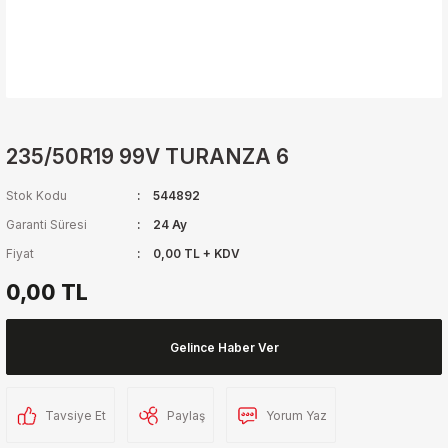
235/50R19 99V TURANZA 6
Stok Kodu
544892
Garanti Süresi
24 Ay
Fiyat
0,00 TL + KDV
0,00 TL
Gelince Haber Ver
Tavsiye Et
Paylaş
Yorum Yaz