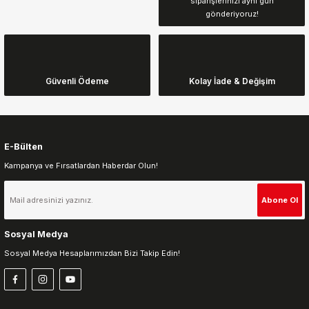
siparişlerinizi aynı gün
Ürün resmi kalitesiz, bozuk veya görüntülenemiyor.
gönderiyoruz!
Ürün açıklamasında eksik bilgiler bulunuyor.
Ürün bilgilerinde hatalar bulunuyor.
Ürün fiyatı diğer sitelerden daha pahalı.
Güvenli Ödeme
Kolay İade & Değişim
Bu ürüne benzer farklı alternatifler olmalı.
E-Bülten
Kampanya ve Fırsatlardan Haberdar Olun!
Gönder
Abone Ol
Sosyal Medya
Sosyal Medya Hesaplarımızdan Bizi Takip Edin!