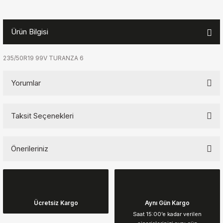
Ürün Bilgisi
235/50R19 99V TURANZA 6
Yorumlar
Taksit Seçenekleri
Bu ürüne ilk yorumu siz yapın!
Önerileriniz
Yorum Yaz
Bu ürünün fiyat bilgisi, resim, ürün açıklamalarında ve diğer
konularda yetersiz gördüğünüz noktaları öneri formunu kullanarak
tarafımıza iletebilirsiniz.
Görüş ve önerileriniz için teşekkür ederiz.
Ücretsiz Kargo
Aynı Gün Kargo
Saat 15:00’e kadar verilen