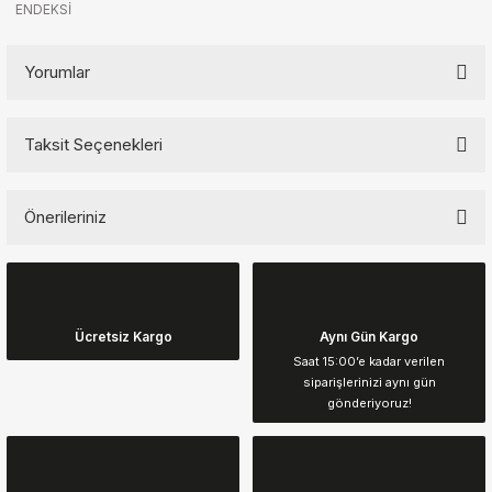
ENDEKSİ
Yorumlar
Taksit Seçenekleri
Bu ürüne ilk yorumu siz yapın!
Önerileriniz
Yorum Yaz
Bu ürünün fiyat bilgisi, resim, ürün açıklamalarında ve diğer
konularda yetersiz gördüğünüz noktaları öneri formunu kullanarak
tarafımıza iletebilirsiniz.
Görüş ve önerileriniz için teşekkür ederiz.
Ücretsiz Kargo
Aynı Gün Kargo
Saat 15:00’e kadar verilen
siparişlerinizi aynı gün
Ürün resmi kalitesiz, bozuk veya görüntülenemiyor.
gönderiyoruz!
Ürün açıklamasında eksik bilgiler bulunuyor.
Ürün bilgilerinde hatalar bulunuyor.
Ürün fiyatı diğer sitelerden daha pahalı.