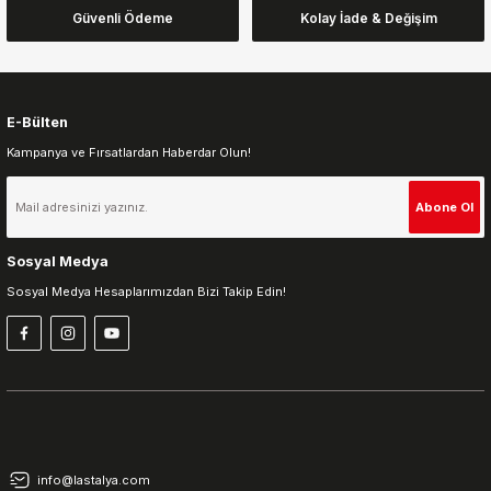
Güvenli Ödeme
Kolay İade & Değişim
Bu ürüne benzer farklı alternatifler olmalı.
E-Bülten
Kampanya ve Fırsatlardan Haberdar Olun!
Gönder
Abone Ol
Sosyal Medya
Sosyal Medya Hesaplarımızdan Bizi Takip Edin!
info@lastalya.com