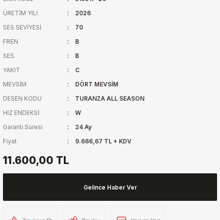
ÜRETİM YILI
2026
SES SEVİYESİ
70
FREN
B
SES
B
YAKIT
C
MEVSİM
DÖRT MEVSİM
DESEN KODU
TURANZA ALL SEASON
HIZ ENDEKSİ
W
Garanti Süresi
24 Ay
Fiyat
9.666,67 TL + KDV
11.600,00 TL
Gelince Haber Ver