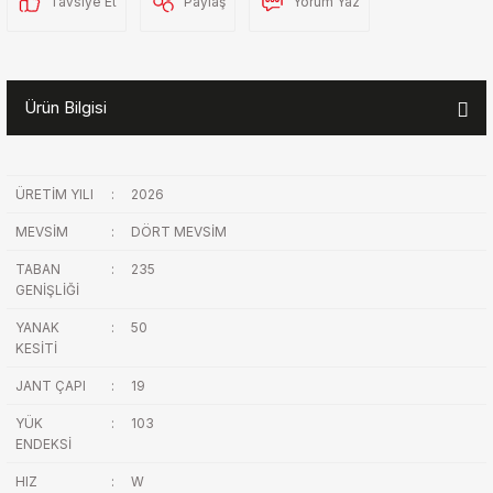
Tavsiye Et
Paylaş
Yorum Yaz
Ürün Bilgisi
ÜRETİM YILI
:
2026
MEVSİM
:
DÖRT MEVSİM
TABAN
:
235
GENİŞLİĞİ
YANAK
:
50
KESİTİ
JANT ÇAPI
:
19
YÜK
:
103
ENDEKSİ
HIZ
:
W