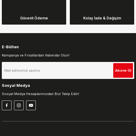
Ürün bilgilerinde hatalar bulunuyor.
Ürün fiyatı diğer sitelerden daha pahalı.
Güvenli Ödeme
Kolay İade & Değişim
Bu ürüne benzer farklı alternatifler olmalı.
E-Bülten
Kampanya ve Fırsatlardan Haberdar Olun!
Gönder
Abone Ol
Sosyal Medya
Sosyal Medya Hesaplarımızdan Bizi Takip Edin!