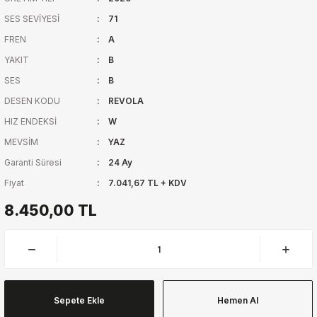
SES SEVİYESİ
71
FREN
A
YAKIT
B
SES
B
DESEN KODU
REVOLA
HIZ ENDEKSİ
W
MEVSİM
YAZ
Garanti Süresi
24 Ay
Fiyat
7.041,67 TL + KDV
8.450,00 TL
Sepete Ekle
Hemen Al