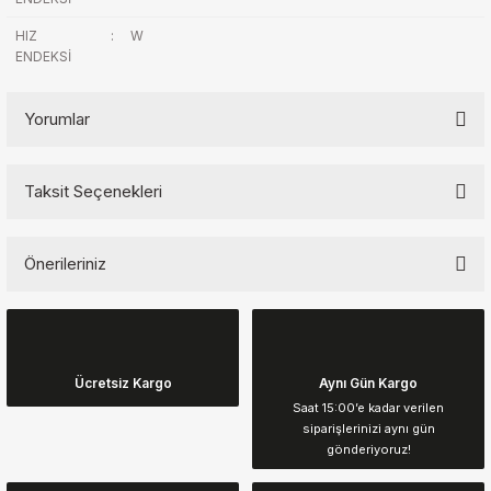
HIZ
:
W
ENDEKSİ
Yorumlar
Taksit Seçenekleri
Bu ürüne ilk yorumu siz yapın!
Önerileriniz
Yorum Yaz
Bu ürünün fiyat bilgisi, resim, ürün açıklamalarında ve diğer
konularda yetersiz gördüğünüz noktaları öneri formunu kullanarak
tarafımıza iletebilirsiniz.
Görüş ve önerileriniz için teşekkür ederiz.
Ücretsiz Kargo
Aynı Gün Kargo
Saat 15:00’e kadar verilen
siparişlerinizi aynı gün
Ürün resmi kalitesiz, bozuk veya görüntülenemiyor.
gönderiyoruz!
Ürün açıklamasında eksik bilgiler bulunuyor.