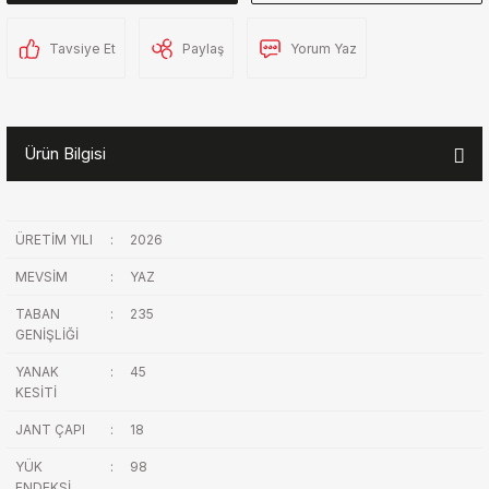
Tavsiye Et
Paylaş
Yorum Yaz
Ürün Bilgisi
ÜRETİM YILI
:
2026
MEVSİM
:
YAZ
TABAN
:
235
GENİŞLİĞİ
YANAK
:
45
KESİTİ
JANT ÇAPI
:
18
YÜK
:
98
ENDEKSİ