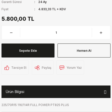
Garanti Süresi
24 Ay
Fiyat
4.833,33 TL + KDV
5.800,00 TL
Sepete Ekle
Hemen Al
Tavsiye Et
Paylaş
Yorum Yaz
Ürün Bilgisi
225/70R15 116/114R FULL POWER PT825 PLUS