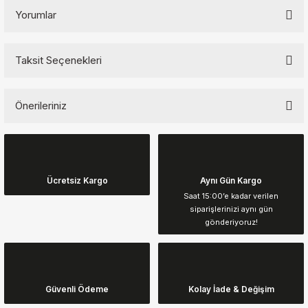
Yorumlar
Taksit Seçenekleri
Bu ürüne ilk yorumu siz yapın!
Önerileriniz
Yorum Yaz
Bu ürünün fiyat bilgisi, resim, ürün açıklamalarında ve diğer
konularda yetersiz gördüğünüz noktaları öneri formunu kullanarak
tarafımıza iletebilirsiniz.
Görüş ve önerileriniz için teşekkür ederiz.
Ücretsiz Kargo
Aynı Gün Kargo
Saat 15:00’e kadar verilen
siparişlerinizi aynı gün
Ürün resmi kalitesiz, bozuk veya görüntülenemiyor.
gönderiyoruz!
Ürün açıklamasında eksik bilgiler bulunuyor.
Ürün bilgilerinde hatalar bulunuyor.
Ürün fiyatı diğer sitelerden daha pahalı.
Güvenli Ödeme
Kolay İade & Değişim
Bu ürüne benzer farklı alternatifler olmalı.