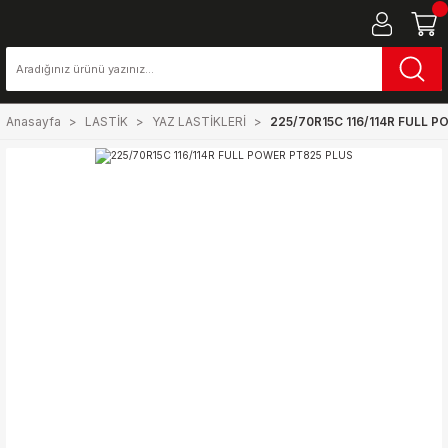
Anasayfa
LASTİK
YAZ LASTİKLERİ
225/70R15C 116/114R FULL 