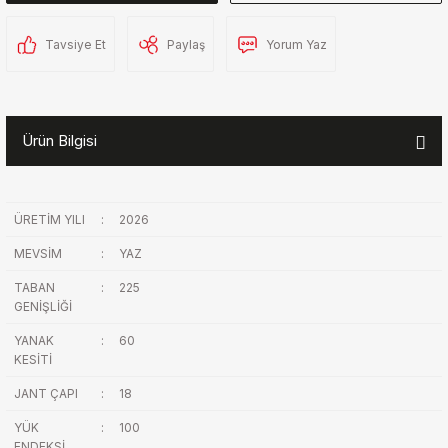
Tavsiye Et
Paylaş
Yorum Yaz
Ürün Bilgisi
ÜRETİM YILI
:
2026
MEVSİM
:
YAZ
TABAN
:
225
GENİŞLİĞİ
YANAK
:
60
KESİTİ
JANT ÇAPI
:
18
YÜK
:
100
ENDEKSİ