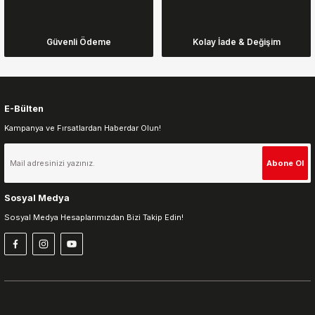
Ürün bilgilerinde hatalar bulunuyor.
Ürün fiyatı diğer sitelerden daha pahalı.
Güvenli Ödeme
Kolay İade & Değişim
Bu ürüne benzer farklı alternatifler olmalı.
E-Bülten
Kampanya ve Fırsatlardan Haberdar Olun!
Gönder
Abone Ol
Sosyal Medya
Sosyal Medya Hesaplarımızdan Bizi Takip Edin!