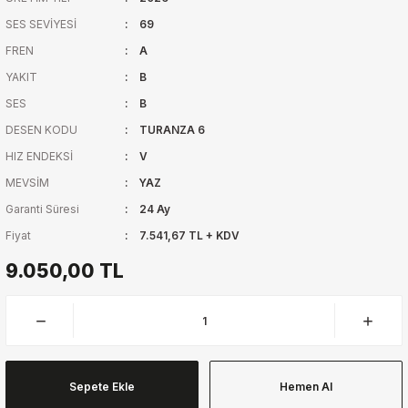
SES SEVİYESİ
69
FREN
A
YAKIT
B
SES
B
DESEN KODU
TURANZA 6
HIZ ENDEKSİ
V
MEVSİM
YAZ
Garanti Süresi
24 Ay
Fiyat
7.541,67 TL + KDV
9.050,00 TL
Sepete Ekle
Hemen Al