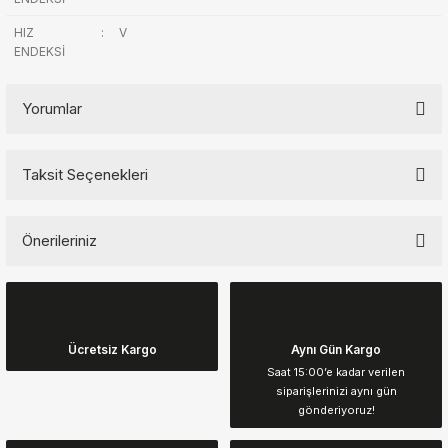
HIZ
:
V
ENDEKSİ
Yorumlar
Taksit Seçenekleri
Bu ürüne ilk yorumu siz yapın!
Önerileriniz
Yorum Yaz
Bu ürünün fiyat bilgisi, resim, ürün açıklamalarında ve diğer
konularda yetersiz gördüğünüz noktaları öneri formunu kullanarak
tarafımıza iletebilirsiniz.
Görüş ve önerileriniz için teşekkür ederiz.
Ücretsiz Kargo
Aynı Gün Kargo
Saat 15:00’e kadar verilen
siparişlerinizi aynı gün
Ürün resmi kalitesiz, bozuk veya görüntülenemiyor.
gönderiyoruz!
Ürün açıklamasında eksik bilgiler bulunuyor.