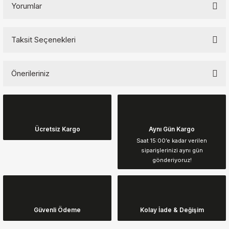
Yorumlar
Taksit Seçenekleri
Bu ürüne ilk yorumu siz yapın!
Önerileriniz
Yorum Yaz
Bu ürünün fiyat bilgisi, resim, ürün açıklamalarında ve diğer
konularda yetersiz gördüğünüz noktaları öneri formunu kullanarak
tarafımıza iletebilirsiniz.
Görüş ve önerileriniz için teşekkür ederiz.
Ücretsiz Kargo
Aynı Gün Kargo
Saat 15:00’e kadar verilen
siparişlerinizi aynı gün
Ürün resmi kalitesiz, bozuk veya görüntülenemiyor.
gönderiyoruz!
Ürün açıklamasında eksik bilgiler bulunuyor.
Ürün bilgilerinde hatalar bulunuyor.
Ürün fiyatı diğer sitelerden daha pahalı.
Güvenli Ödeme
Kolay İade & Değişim
Bu ürüne benzer farklı alternatifler olmalı.