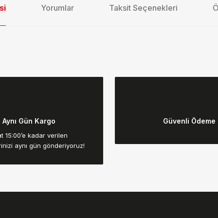
si
Yorumlar
Taksit Seçenekleri
Ö
da yetersiz gördüğünüz noktaları öneri formunu kullanarak tarafımıza ilet
Bu ürüne ilk yorumu siz yapın!
Aynı Gün Kargo
Güvenli Ödeme
Yorum Yaz
t 15:00’e kadar verilen
rinizi aynı gün gönderiyoruz!