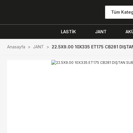
Tüm Kateg
LASTİK
JANT
AK
Anasayfa
JANT
22.5X9.00 10X335 ET175 CB281 DIŞT