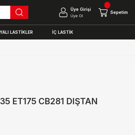
Üye Girişi
Sepetim
Üye Ol
ALI LASTİKLER
İÇ LASTİK
335 ET175 CB281 DIŞTAN