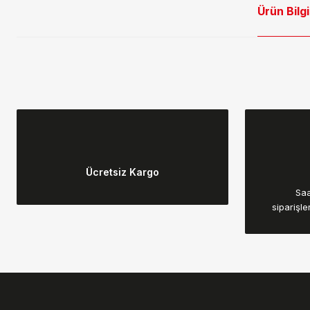
Ürün Bilgi
Bu ürünün fiyat bilgisi, resim, ürün açıklamalarında ve diğer konular
Görüş ve önerileriniz için teşekkür ederiz.
Ücretsiz Kargo
Ürün resmi kalitesiz, bozuk veya görüntülenemiyor.
Saa
Ürün açıklamasında eksik bilgiler bulunuyor.
siparişle
Ürün bilgilerinde hatalar bulunuyor.
Ürün fiyatı diğer sitelerden daha pahalı.
Bu ürüne benzer farklı alternatifler olmalı.