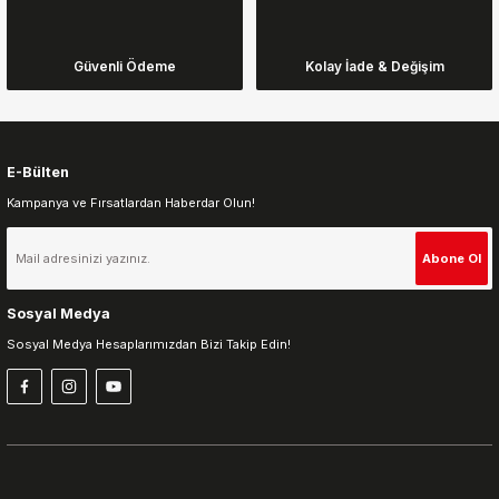
Ürün bilgilerinde hatalar bulunuyor.
Ürün fiyatı diğer sitelerden daha pahalı.
Güvenli Ödeme
Kolay İade & Değişim
Bu ürüne benzer farklı alternatifler olmalı.
E-Bülten
Kampanya ve Fırsatlardan Haberdar Olun!
Gönder
Abone Ol
Sosyal Medya
Sosyal Medya Hesaplarımızdan Bizi Takip Edin!