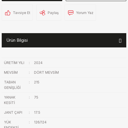
Tavsiye Et
Paylaş
Yorum Yaz
Ürün Bilgisi
ÜRETİM YILI
:
2024
MEVSİM
:
DÖRT MEVSİM
TABAN
:
215
GENİŞLİĞİ
YANAK
:
75
KESİTİ
JANT ÇAPI
:
17.5
YÜK
:
126/124
ENDEKSİ