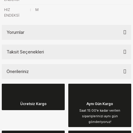
HIZ
:
M
ENDEKSİ
Yorumlar
Taksit Seçenekleri
Bu ürüne ilk yorumu siz yapın!
Önerileriniz
Yorum Yaz
Bu ürünün fiyat bilgisi, resim, ürün açıklamalarında ve diğer
konularda yetersiz gördüğünüz noktaları öneri formunu kullanarak
tarafımıza iletebilirsiniz.
Görüş ve önerileriniz için teşekkür ederiz.
Ücretsiz Kargo
Aynı Gün Kargo
Saat 15:00’e kadar verilen
siparişlerinizi aynı gün
Ürün resmi kalitesiz, bozuk veya görüntülenemiyor.
gönderiyoruz!
Ürün açıklamasında eksik bilgiler bulunuyor.