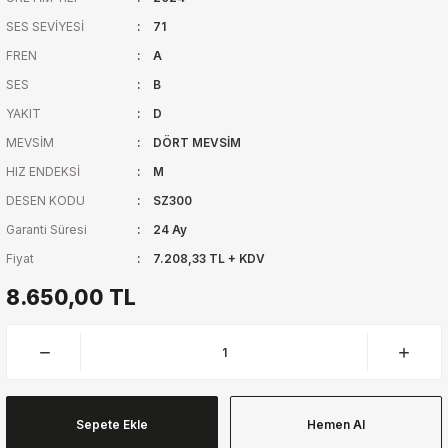
SES SEVİYESİ
71
FREN
A
SES
B
YAKIT
D
MEVSİM
DÖRT MEVSİM
HIZ ENDEKSİ
M
DESEN KODU
SZ300
Garanti Süresi
24 Ay
Fiyat
7.208,33 TL + KDV
8.650,00 TL
Sepete Ekle
Hemen Al