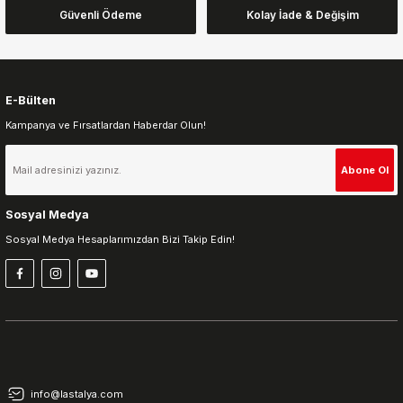
Güvenli Ödeme
Kolay İade & Değişim
Bu ürüne benzer farklı alternatifler olmalı.
E-Bülten
Kampanya ve Fırsatlardan Haberdar Olun!
Gönder
Abone Ol
Sosyal Medya
Sosyal Medya Hesaplarımızdan Bizi Takip Edin!
info@lastalya.com