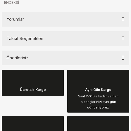
ENDEKSİ
Yorumlar
Taksit Seçenekleri
Bu ürüne ilk yorumu siz yapın!
Önerileriniz
Yorum Yaz
Bu ürünün fiyat bilgisi, resim, ürün açıklamalarında ve diğer
konularda yetersiz gördüğünüz noktaları öneri formunu kullanarak
tarafımıza iletebilirsiniz.
Görüş ve önerileriniz için teşekkür ederiz.
Ücretsiz Kargo
Aynı Gün Kargo
Saat 15:00’e kadar verilen
siparişlerinizi aynı gün
Ürün resmi kalitesiz, bozuk veya görüntülenemiyor.
gönderiyoruz!
Ürün açıklamasında eksik bilgiler bulunuyor.
Ürün bilgilerinde hatalar bulunuyor.
Ürün fiyatı diğer sitelerden daha pahalı.