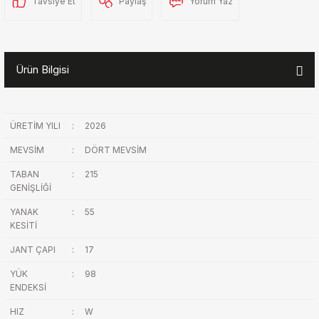
Tavsiye Et
Paylaş
Yorum Yaz
Ürün Bilgisi
ÜRETİM YILI
:
2026
MEVSİM
:
DÖRT MEVSİM
TABAN
:
215
GENİŞLİĞİ
YANAK
:
55
KESİTİ
JANT ÇAPI
:
17
YÜK
:
98
ENDEKSİ
HIZ
:
W