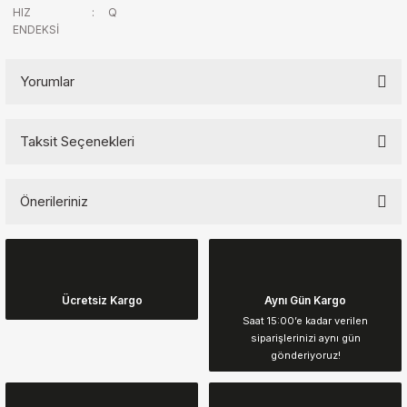
HIZ
:
Q
ENDEKSİ
Yorumlar
Taksit Seçenekleri
Bu ürüne ilk yorumu siz yapın!
Önerileriniz
Yorum Yaz
Bu ürünün fiyat bilgisi, resim, ürün açıklamalarında ve diğer
konularda yetersiz gördüğünüz noktaları öneri formunu kullanarak
tarafımıza iletebilirsiniz.
Görüş ve önerileriniz için teşekkür ederiz.
Ücretsiz Kargo
Aynı Gün Kargo
Saat 15:00’e kadar verilen
siparişlerinizi aynı gün
Ürün resmi kalitesiz, bozuk veya görüntülenemiyor.
gönderiyoruz!
Ürün açıklamasında eksik bilgiler bulunuyor.
Ürün bilgilerinde hatalar bulunuyor.