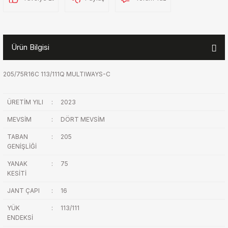
Ürün Bilgisi
205/75R16C 113/111Q MULTIWAYS-C
ÜRETİM YILI
:
2023
MEVSİM
:
DÖRT MEVSİM
TABAN
:
205
GENİŞLİĞİ
YANAK
:
75
KESİTİ
JANT ÇAPI
:
16
YÜK
:
113/111
ENDEKSİ