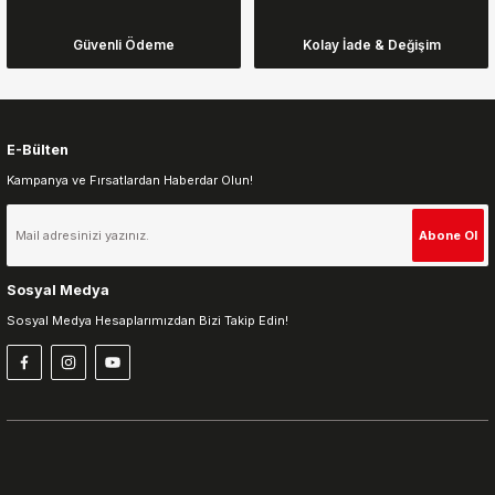
Ürün fiyatı diğer sitelerden daha pahalı.
Güvenli Ödeme
Kolay İade & Değişim
Bu ürüne benzer farklı alternatifler olmalı.
E-Bülten
Kampanya ve Fırsatlardan Haberdar Olun!
Gönder
Abone Ol
Sosyal Medya
Sosyal Medya Hesaplarımızdan Bizi Takip Edin!