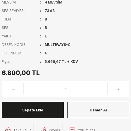
MEVSİM
4 MEVSİM
SES SEVİYESİ
73 dB
FREN
B
SES
B
YAKIT
E
DESEN KODU
MULTIWAYS-C
HIZ ENDEKSİ
Q
Fiyat
5.666,67 TL + KDV
6.800,00 TL
Sepete Ekle
Hemen Al
Tavsiye Et
Paylaş
Yorum Yaz