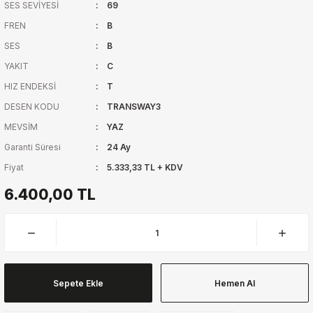
SES SEVİYESİ
69
FREN
B
SES
B
YAKIT
C
HIZ ENDEKSİ
T
DESEN KODU
TRANSWAY3
MEVSİM
YAZ
Garanti Süresi
24 Ay
Fiyat
5.333,33 TL + KDV
6.400,00 TL
Sepete Ekle
Hemen Al