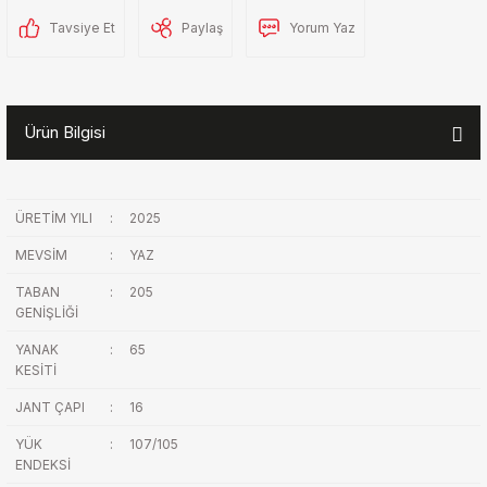
Tavsiye Et
Paylaş
Yorum Yaz
Ürün Bilgisi
ÜRETİM YILI
:
2025
MEVSİM
:
YAZ
TABAN
:
205
GENİŞLİĞİ
YANAK
:
65
KESİTİ
JANT ÇAPI
:
16
YÜK
:
107/105
ENDEKSİ