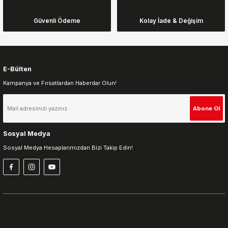
Ürün fiyatı diğer sitelerden daha pahalı.
Güvenli Ödeme
Kolay İade & Değişim
Bu ürüne benzer farklı alternatifler olmalı.
E-Bülten
Kampanya ve Fırsatlardan Haberdar Olun!
Gönder
Abone Ol
Sosyal Medya
Sosyal Medya Hesaplarımızdan Bizi Takip Edin!