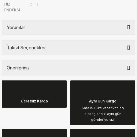
HIZ
:
T
ENDEKSİ
Yorumlar
Taksit Seçenekleri
Bu ürüne ilk yorumu siz yapın!
Önerileriniz
Yorum Yaz
Bu ürünün fiyat bilgisi, resim, ürün açıklamalarında ve diğer
konularda yetersiz gördüğünüz noktaları öneri formunu kullanarak
tarafımıza iletebilirsiniz.
Görüş ve önerileriniz için teşekkür ederiz.
Ücretsiz Kargo
Aynı Gün Kargo
Saat 15:00’e kadar verilen
siparişlerinizi aynı gün
Ürün resmi kalitesiz, bozuk veya görüntülenemiyor.
gönderiyoruz!
Ürün açıklamasında eksik bilgiler bulunuyor.
Ürün bilgilerinde hatalar bulunuyor.