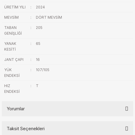
ÜRETİM YILI
:
2024
MEVSİM
:
DÖRT MEVSİM
TABAN
:
205
GENİŞLİĞİ
YANAK
:
65
KESİTİ
JANT ÇAPI
:
16
YÜK
:
107/105
ENDEKSİ
HIZ
:
T
ENDEKSİ
Yorumlar
Taksit Seçenekleri
Bu ürüne ilk yorumu siz yapın!