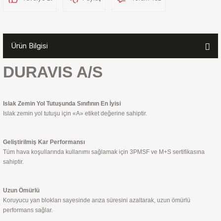
Ürün Bilgisi
DURAVIS A/S
Islak Zemin Yol Tutuşunda Sınıfının En İyisi
Islak zemin yol tutuşu için «A» etiket değerine sahiptir.
Geliştirilmiş Kar Performansı
Tüm hava koşullarında kullanımı sağlamak için 3PMSF ve M+S sertifikasına
sahiptir.
Uzun Ömürlü
Koruyucu yan blokları sayesinde arıza süresini azaltarak, uzun ömürlü
performans sağlar.