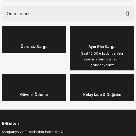
Önerileriniz
Yorum Yaz
Bu ürünün fiyat bilgisi, resim, ürün açıklamalarında ve diğer
konularda yetersiz gördüğünüz noktaları öneri formunu kullanarak
tarafımıza iletebilirsiniz.
Görüş ve önerileriniz için teşekkür ederiz.
Ücretsiz Kargo
Aynı Gün Kargo
Saat 15:00’e kadar verilen
siparişlerinizi aynı gün
Ürün resmi kalitesiz, bozuk veya görüntülenemiyor.
gönderiyoruz!
Ürün açıklamasında eksik bilgiler bulunuyor.
Ürün bilgilerinde hatalar bulunuyor.
Ürün fiyatı diğer sitelerden daha pahalı.
Güvenli Ödeme
Kolay İade & Değişim
Bu ürüne benzer farklı alternatifler olmalı.
E-Bülten
Kampanya ve Fırsatlardan Haberdar Olun!