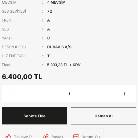
MEVSİM
4 MEVSİM
SES SEVİYESİ
72
FREN
A
SES
A
YAKIT
C
DESEN KODU
DURAVIS A/S
HIZ ENDEKSİ
T
Fiyat
5.333,33 TL + KDV
6.400,00 TL
Sepete Ekle
Hemen Al
Tavsiye Et
Paylaş
Yorum Yaz