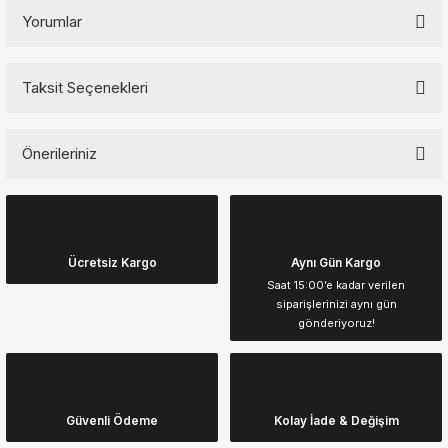
Yorumlar
Taksit Seçenekleri
Bu ürüne ilk yorumu siz yapın!
Önerileriniz
Yorum Yaz
Bu ürünün fiyat bilgisi, resim, ürün açıklamalarında ve diğer
konularda yetersiz gördüğünüz noktaları öneri formunu kullanarak
tarafımıza iletebilirsiniz.
Görüş ve önerileriniz için teşekkür ederiz.
Ücretsiz Kargo
Aynı Gün Kargo
Saat 15:00’e kadar verilen
siparişlerinizi aynı gün
Ürün resmi kalitesiz, bozuk veya görüntülenemiyor.
gönderiyoruz!
Ürün açıklamasında eksik bilgiler bulunuyor.
Ürün bilgilerinde hatalar bulunuyor.
Ürün fiyatı diğer sitelerden daha pahalı.
Güvenli Ödeme
Kolay İade & Değişim
Bu ürüne benzer farklı alternatifler olmalı.