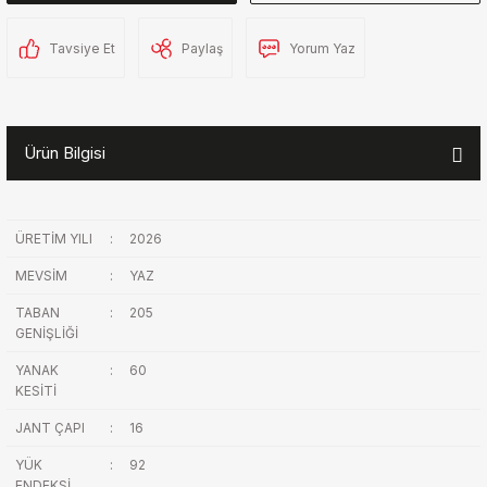
Tavsiye Et
Paylaş
Yorum Yaz
Ürün Bilgisi
ÜRETİM YILI
:
2026
MEVSİM
:
YAZ
TABAN
:
205
GENİŞLİĞİ
YANAK
:
60
KESİTİ
JANT ÇAPI
:
16
YÜK
:
92
ENDEKSİ