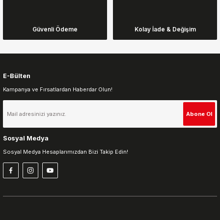
Ürün bilgilerinde hatalar bulunuyor.
Ürün fiyatı diğer sitelerden daha pahalı.
Güvenli Ödeme
Kolay İade & Değişim
Bu ürüne benzer farklı alternatifler olmalı.
E-Bülten
Kampanya ve Fırsatlardan Haberdar Olun!
Gönder
Abone Ol
Sosyal Medya
Sosyal Medya Hesaplarımızdan Bizi Takip Edin!