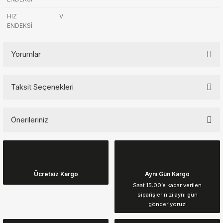
HIZ
:
V
ENDEKSİ
Yorumlar
Taksit Seçenekleri
Bu ürüne ilk yorumu siz yapın!
Önerileriniz
Yorum Yaz
Bu ürünün fiyat bilgisi, resim, ürün açıklamalarında ve diğer
konularda yetersiz gördüğünüz noktaları öneri formunu kullanarak
tarafımıza iletebilirsiniz.
Görüş ve önerileriniz için teşekkür ederiz.
Ücretsiz Kargo
Aynı Gün Kargo
Saat 15:00’e kadar verilen
siparişlerinizi aynı gün
Ürün resmi kalitesiz, bozuk veya görüntülenemiyor.
gönderiyoruz!
Ürün açıklamasında eksik bilgiler bulunuyor.