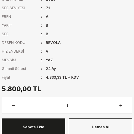
SES SEVİYESİ
71
FREN
A
YAKIT
B
SES
B
DESEN KODU
REVOLA
HIZ ENDEKSİ
V
MEVSİM
YAZ
Garanti Süresi
24 Ay
Fiyat
4.833,33 TL + KDV
5.800,00 TL
Sepete Ekle
Hemen Al