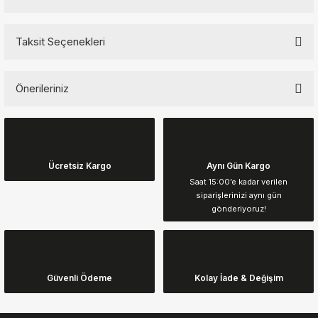
Taksit Seçenekleri
Bu ürüne ilk yorumu siz yapın!
Önerileriniz
Yorum Yaz
Bu ürünün fiyat bilgisi, resim, ürün açıklamalarında ve diğer
konularda yetersiz gördüğünüz noktaları öneri formunu kullanarak
tarafımıza iletebilirsiniz.
Görüş ve önerileriniz için teşekkür ederiz.
Ücretsiz Kargo
Aynı Gün Kargo
Saat 15:00’e kadar verilen
siparişlerinizi aynı gün
Ürün resmi kalitesiz, bozuk veya görüntülenemiyor.
gönderiyoruz!
Ürün açıklamasında eksik bilgiler bulunuyor.
Ürün bilgilerinde hatalar bulunuyor.
Ürün fiyatı diğer sitelerden daha pahalı.
Güvenli Ödeme
Kolay İade & Değişim
Bu ürüne benzer farklı alternatifler olmalı.