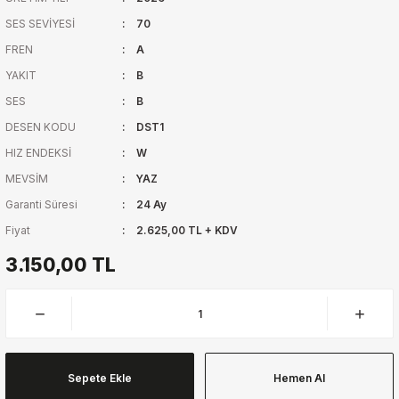
SES SEVİYESİ
70
FREN
A
YAKIT
B
SES
B
DESEN KODU
DST1
HIZ ENDEKSİ
W
MEVSİM
YAZ
Garanti Süresi
24 Ay
Fiyat
2.625,00 TL + KDV
3.150,00 TL
Sepete Ekle
Hemen Al