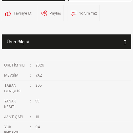
Tavsiye Et
Paylaş
Yorum Yaz
Ürün Bilgisi
ÜRETİM YILI
:
2026
MEVSİM
:
YAZ
TABAN
:
205
GENİŞLİĞİ
YANAK
:
55
KESİTİ
JANT ÇAPI
:
16
YÜK
:
94
ENDEKSİ