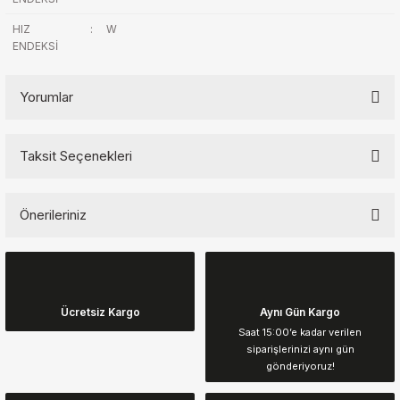
HIZ
:
W
ENDEKSİ
Yorumlar
Taksit Seçenekleri
Bu ürüne ilk yorumu siz yapın!
Önerileriniz
Yorum Yaz
Bu ürünün fiyat bilgisi, resim, ürün açıklamalarında ve diğer
konularda yetersiz gördüğünüz noktaları öneri formunu kullanarak
tarafımıza iletebilirsiniz.
Görüş ve önerileriniz için teşekkür ederiz.
Ücretsiz Kargo
Aynı Gün Kargo
Saat 15:00’e kadar verilen
siparişlerinizi aynı gün
Ürün resmi kalitesiz, bozuk veya görüntülenemiyor.
gönderiyoruz!
Ürün açıklamasında eksik bilgiler bulunuyor.