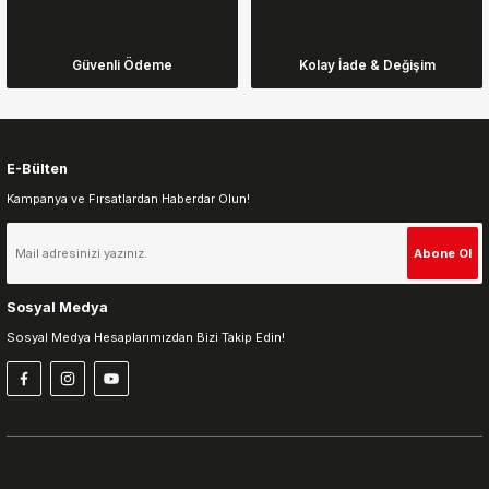
Ürün bilgilerinde hatalar bulunuyor.
Ürün fiyatı diğer sitelerden daha pahalı.
Güvenli Ödeme
Kolay İade & Değişim
Bu ürüne benzer farklı alternatifler olmalı.
E-Bülten
Kampanya ve Fırsatlardan Haberdar Olun!
Gönder
Abone Ol
Sosyal Medya
Sosyal Medya Hesaplarımızdan Bizi Takip Edin!