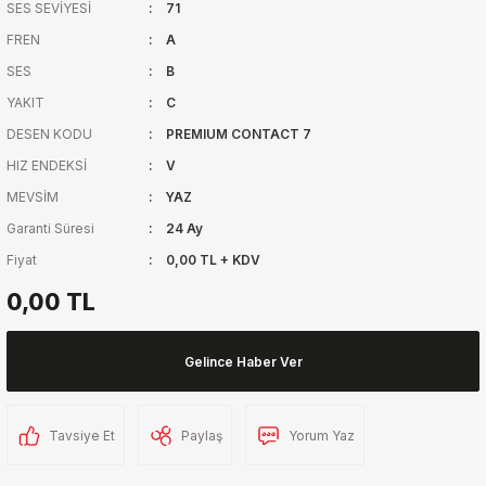
SES SEVİYESİ
71
FREN
A
SES
B
YAKIT
C
DESEN KODU
PREMIUM CONTACT 7
HIZ ENDEKSİ
V
MEVSİM
YAZ
Garanti Süresi
24 Ay
Fiyat
0,00 TL + KDV
0,00 TL
Gelince Haber Ver
Tavsiye Et
Paylaş
Yorum Yaz