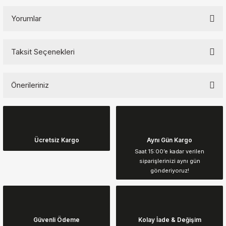
Yorumlar
Taksit Seçenekleri
Bu ürüne ilk yorumu siz yapın!
Önerileriniz
Yorum Yaz
Bu ürünün fiyat bilgisi, resim, ürün açıklamalarında ve diğer
konularda yetersiz gördüğünüz noktaları öneri formunu kullanarak
tarafımıza iletebilirsiniz.
Görüş ve önerileriniz için teşekkür ederiz.
Ücretsiz Kargo
Aynı Gün Kargo
Saat 15:00’e kadar verilen
siparişlerinizi aynı gün
Ürün resmi kalitesiz, bozuk veya görüntülenemiyor.
gönderiyoruz!
Ürün açıklamasında eksik bilgiler bulunuyor.
Ürün bilgilerinde hatalar bulunuyor.
Ürün fiyatı diğer sitelerden daha pahalı.
Güvenli Ödeme
Kolay İade & Değişim
Bu ürüne benzer farklı alternatifler olmalı.