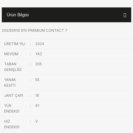
Ürün Bilgisi
205/55R16 91V PREMIUM CONTACT 7
ÜRETİM YILI
:
2024
MEVSİM
:
YAZ
TABAN
:
205
GENİŞLİĞİ
YANAK
:
55
KESİTİ
JANT ÇAPI
:
16
YÜK
:
91
ENDEKSİ
HIZ
:
V
ENDEKSİ