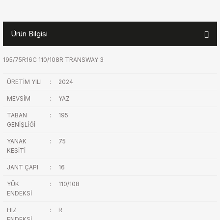
Ürün Bilgisi
195/75R16C 110/108R TRANSWAY 3
ÜRETİM YILI
:
2024
MEVSİM
:
YAZ
TABAN
:
195
GENİŞLİĞİ
YANAK
:
75
KESİTİ
JANT ÇAPI
:
16
YÜK
:
110/108
ENDEKSİ
HIZ
:
R
ENDEKSİ