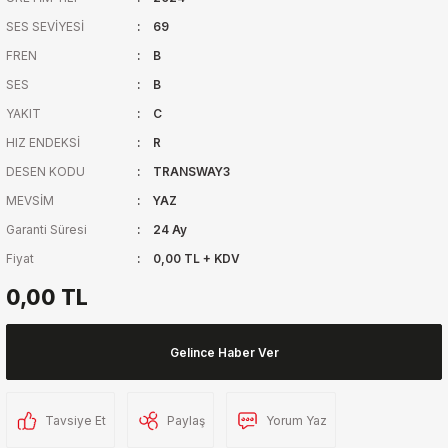
SES SEVİYESİ
69
FREN
B
SES
B
YAKIT
C
HIZ ENDEKSİ
R
DESEN KODU
TRANSWAY3
MEVSİM
YAZ
Garanti Süresi
24 Ay
Fiyat
0,00 TL + KDV
0,00 TL
Gelince Haber Ver
Tavsiye Et
Paylaş
Yorum Yaz