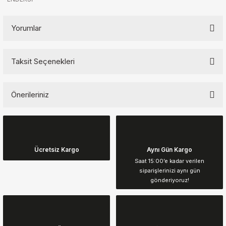
Yorumlar
Taksit Seçenekleri
Bu ürüne ilk yorumu siz yapın!
Önerileriniz
Yorum Yaz
Bu ürünün fiyat bilgisi, resim, ürün açıklamalarında ve diğer
konularda yetersiz gördüğünüz noktaları öneri formunu kullanarak
tarafımıza iletebilirsiniz.
Görüş ve önerileriniz için teşekkür ederiz.
Ücretsiz Kargo
Aynı Gün Kargo
Saat 15:00’e kadar verilen
siparişlerinizi aynı gün
Ürün resmi kalitesiz, bozuk veya görüntülenemiyor.
gönderiyoruz!
Ürün açıklamasında eksik bilgiler bulunuyor.
Ürün bilgilerinde hatalar bulunuyor.
Ürün fiyatı diğer sitelerden daha pahalı.