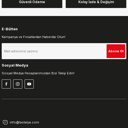
Güvenli Ödeme
Kolay İade & Değişim
Bu ürüne benzer farklı alternatifler olmalı.
E-Bülten
Kampanya ve Fırsatlardan Haberdar Olun!
Gönder
Abone Ol
Sosyal Medya
Sosyal Medya Hesaplarımızdan Bizi Takip Edin!
info@lastalya.com