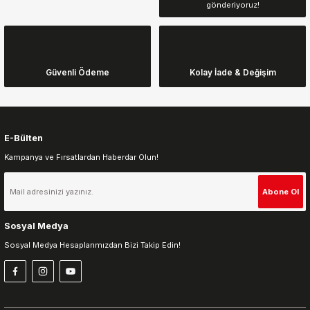
gönderiyoruz!
Ürün açıklamasında eksik bilgiler bulunuyor.
Ürün bilgilerinde hatalar bulunuyor.
Ürün fiyatı diğer sitelerden daha pahalı.
Güvenli Ödeme
Kolay İade & Değişim
Bu ürüne benzer farklı alternatifler olmalı.
E-Bülten
Kampanya ve Fırsatlardan Haberdar Olun!
Gönder
Abone Ol
Sosyal Medya
Sosyal Medya Hesaplarımızdan Bizi Takip Edin!