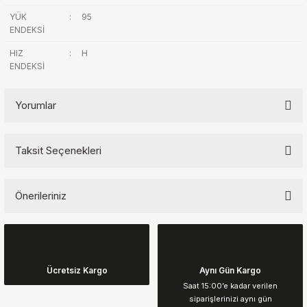
YÜK
:
95
ENDEKSİ
HIZ
:
H
ENDEKSİ
Yorumlar
Taksit Seçenekleri
Bu ürüne ilk yorumu siz yapın!
Önerileriniz
Yorum Yaz
Bu ürünün fiyat bilgisi, resim, ürün açıklamalarında ve diğer
konularda yetersiz gördüğünüz noktaları öneri formunu kullanarak
tarafımıza iletebilirsiniz.
Görüş ve önerileriniz için teşekkür ederiz.
Ücretsiz Kargo
Aynı Gün Kargo
Saat 15:00’e kadar verilen
siparişlerinizi aynı gün
Ürün resmi kalitesiz, bozuk veya görüntülenemiyor.