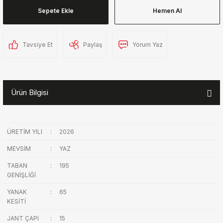
Sepete Ekle
Hemen Al
Tavsiye Et
Paylaş
Yorum Yaz
Ürün Bilgisi
ÜRETİM YILI
:
2026
MEVSİM
:
YAZ
TABAN
:
195
GENİŞLİĞİ
YANAK
:
65
KESİTİ
JANT ÇAPI
:
15