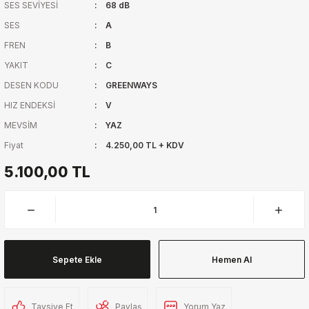
SES SEVİYESİ
68 dB
SES
A
FREN
B
YAKIT
C
DESEN KODU
GREENWAYS
HIZ ENDEKSİ
V
MEVSİM
YAZ
Fiyat
4.250,00 TL + KDV
5.100,00 TL
Sepete Ekle
Hemen Al
Tavsiye Et
Paylaş
Yorum Yaz