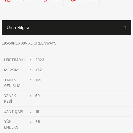
Ürün Bilgisi
195/50R16 88V XL GREENWAYS
ÜRETİM YILI
:
2023
MEVSİM
:
YAZ
TABAN
:
195
GENİŞLİĞİ
YANAK
:
50
KESİTİ
JANT ÇAPI
:
16
YÜK
:
88
ENDEKSİ