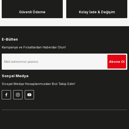
Ürün fiyatı diğer sitelerden daha pahalı.
Güvenli Ödeme
Kolay İade & Değişim
Bu ürüne benzer farklı alternatifler olmalı.
E-Bülten
Kampanya ve Fırsatlardan Haberdar Olun!
Gönder
Abone Ol
Sosyal Medya
Sosyal Medya Hesaplarımızdan Bizi Takip Edin!