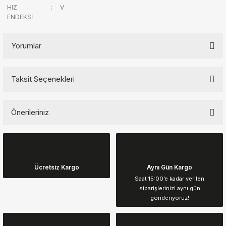
HIZ
:
V
ENDEKSİ
Yorumlar
Taksit Seçenekleri
Bu ürüne ilk yorumu siz yapın!
Önerileriniz
Yorum Yaz
Bu ürünün fiyat bilgisi, resim, ürün açıklamalarında ve diğer
konularda yetersiz gördüğünüz noktaları öneri formunu kullanarak
tarafımıza iletebilirsiniz.
Görüş ve önerileriniz için teşekkür ederiz.
Ücretsiz Kargo
Aynı Gün Kargo
Saat 15:00’e kadar verilen
siparişlerinizi aynı gün
Ürün resmi kalitesiz, bozuk veya görüntülenemiyor.
gönderiyoruz!
Ürün açıklamasında eksik bilgiler bulunuyor.
Ürün bilgilerinde hatalar bulunuyor.