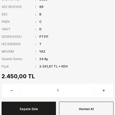
SES SEVİYESİ
69
SES
B
FREN
C
YAKIT
D
DESEN KODU
PT311
HIZ ENDEKSİ
T
MEVSİM
YAZ
Garanti Süresi
24 Ay
Fiyat
2.041,67 TL + KDV
2.450,00 TL
Sepete Ekle
Hemen Al