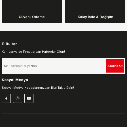
Ürün bilgilerinde hatalar bulunuyor.
Ürün fiyatı diğer sitelerden daha pahalı.
Güvenli Ödeme
Kolay İade & Değişim
Bu ürüne benzer farklı alternatifler olmalı.
E-Bülten
Kampanya ve Fırsatlardan Haberdar Olun!
Gönder
Abone Ol
Sosyal Medya
Sosyal Medya Hesaplarımızdan Bizi Takip Edin!