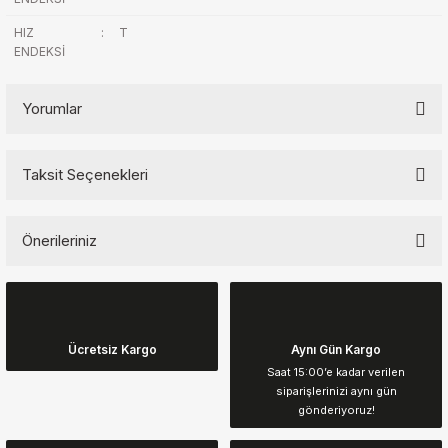
HIZ
:
T
ENDEKSİ
Yorumlar
Taksit Seçenekleri
Bu ürüne ilk yorumu siz yapın!
Önerileriniz
Yorum Yaz
Bu ürünün fiyat bilgisi, resim, ürün açıklamalarında ve diğer
konularda yetersiz gördüğünüz noktaları öneri formunu kullanarak
tarafımıza iletebilirsiniz.
Görüş ve önerileriniz için teşekkür ederiz.
Ücretsiz Kargo
Aynı Gün Kargo
Saat 15:00’e kadar verilen
siparişlerinizi aynı gün
Ürün resmi kalitesiz, bozuk veya görüntülenemiyor.
gönderiyoruz!
Ürün açıklamasında eksik bilgiler bulunuyor.