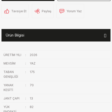
Tavsiye Et
Paylaş
Yorum Yaz
Ürün Bilgisi
ÜRETİM YILI
:
2026
MEVSİM
:
YAZ
TABAN
:
175
GENİŞLİĞİ
YANAK
:
70
KESİTİ
JANT ÇAPI
:
13
YÜK
:
82
ENDEKSİ