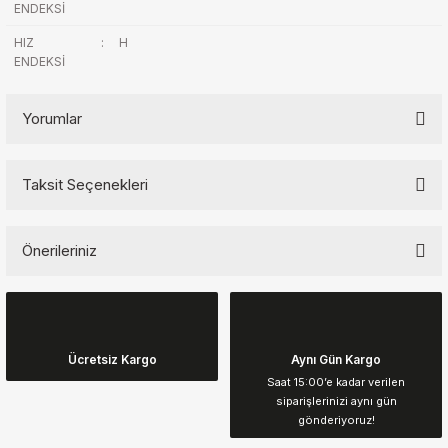
ENDEKSİ
HIZ
:
H
ENDEKSİ
Yorumlar
Taksit Seçenekleri
Bu ürüne ilk yorumu siz yapın!
Önerileriniz
Yorum Yaz
Bu ürünün fiyat bilgisi, resim, ürün açıklamalarında ve diğer
konularda yetersiz gördüğünüz noktaları öneri formunu kullanarak
tarafımıza iletebilirsiniz.
Görüş ve önerileriniz için teşekkür ederiz.
Ücretsiz Kargo
Aynı Gün Kargo
Saat 15:00’e kadar verilen
siparişlerinizi aynı gün
Ürün resmi kalitesiz, bozuk veya görüntülenemiyor.
gönderiyoruz!
Ürün açıklamasında eksik bilgiler bulunuyor.