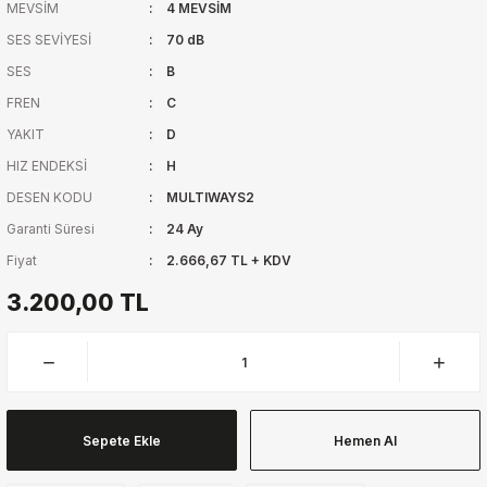
MEVSİM
4 MEVSİM
SES SEVİYESİ
70 dB
SES
B
FREN
C
YAKIT
D
HIZ ENDEKSİ
H
DESEN KODU
MULTIWAYS2
Garanti Süresi
24 Ay
Fiyat
2.666,67 TL + KDV
3.200,00 TL
Sepete Ekle
Hemen Al