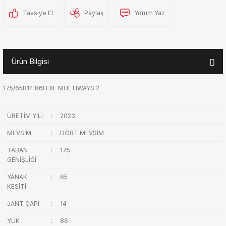
Tavsiye Et
Paylaş
Yorum Yaz
Ürün Bilgisi
175/65R14 86H XL MULTIWAYS 2
ÜRETİM YILI
:
2023
MEVSİM
:
DÖRT MEVSİM
TABAN
:
175
GENİŞLİĞİ
YANAK
:
65
KESİTİ
JANT ÇAPI
:
14
YÜK
:
86